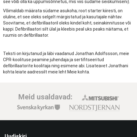
see võib olla ka uppumisõnnetus, mis viis südame seiskumiseni).
Võimaldab määrata südame asukoha; root starter kiiresti, on
oluline, et see oleks selgelt märgistatud ja kasutajale nähtav.
Soovitame, et defibrillaatoril oleks kindel koht; seinakinnitusse või
kappi. Defibrillaatori silt ülal ja kleebis peal uks peaks näitama, et
ruumis on defibrillaator.
Teksti on kirjutanud ja läbi vaadanud Jonathan Adolfssson, meie
CPR-koolituse peamine juhendaja ja sertifitseeritud
defibrillaatorite koolitaja ning esimene abi. Lisateavet Jonathani
kohta leiate aadressilt meie leht Meie kohta.
Meid usaldavad:
Uudiskiri