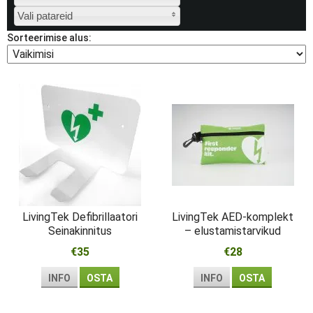
Vali patareid
Sorteerimise alus:
LivingTek Defibrillaatori
LivingTek AED-komplekt
Seinakinnitus
– elustamistarvikud
esmareageerijale
€35
€28
INFO
OSTA
INFO
OSTA