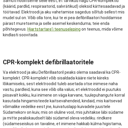
Samuti hoolitseme selle eest, et tarvikud nagu CPR-komplektid
(käärid, pardlid, respiraatorid, salvrätikud) oleksid kättesaadavad ja
töötavad. Elektroodi ja aku vahetamise sagedus sõltub sellest mis
mudel sul on. Võib olla tore, kui te ei pea defibrillaatori hooldamise
pärast muretsema ja selle asemel keskenduma; teie enda
põhitegevus.
Hjartstartare'i teenuseleping
on teenus, mida võime
kindlasti soovitada.
CPR-komplekt defibrillaatoritele
V.a elektrood ja aku Defibrillaatoril peaks olema saadaval ka CPR-
komplekt. CPR-komplekt võib sisaldada kääre riiete kiireks
lõikamiseks, sest elektroodid tuleb asetada otse inimese naha
vastu, pardleid, kuna see võib olla valus; et elektroodid ei puutuks
piisavalt kokku, kui inimene on väga karvane, tuulepuhangute korral
kasutada hingamisteede kaitsevahendeid, kindaid, mis kaitsevad
võimalike vedelike eest jne, kuivatuslapp kuivadele juustele
Südamekorv on kuiv, mis on oluline vool, mis juhitakse läbi südame
ja mitte pealiskaudselt läbi südamel oleva vedeliku. rindkere
(südameseiskus on tavaline, et inimene hakkab külma higistama,