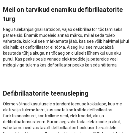
Meil on tarvikud enamiku defibrillaatorite
turg
Nagu tulekahjusignalisatsioon, vajab defibrillaator töötamiseks
patareisid. Enamik mudeleid annab märku, millal seda tuleb
vahetada, kuid kui see märkamata jääb, kas see võib halvimal juhul
olla halb; et defibrillaator ei tööta. Äisegi kui see muudakså
kasutada tühja akuga, nt tööaeg on oluliselt lühem kui uue aku
puhul. Kas peaks peale vanade elektroodide ja patareide veel
midagi viga tulema kas defibrillaator peaks ka seda näitama
Defibrillaatorite teenusleping
Oleme võtnud kasutusele standardteenuse kokkulepe, kus me
alati välja tuleme koht, kus saate kontrollida defibrillaatori
funktsionaalsust, kontrollime seal; elektroodid, aku ja
defibrillaatorisüsteem. Kui on aeg vahetada elektroode ja akut,
vahetame neid vastavalt defibrillaatori hooldusintervallidele.