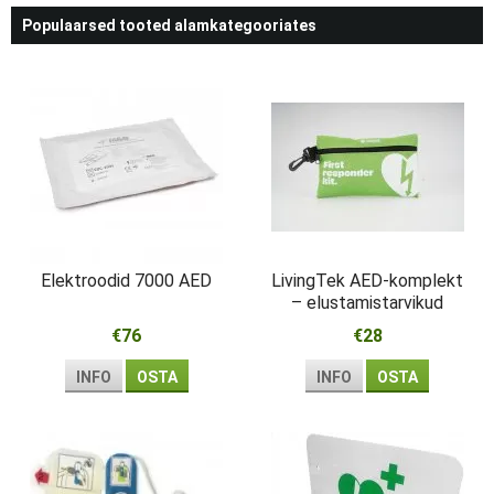
Populaarsed tooted alamkategooriates
Elektroodid 7000 AED
LivingTek AED-komplekt
– elustamistarvikud
esmareageerijale
€76
€28
INFO
OSTA
INFO
OSTA