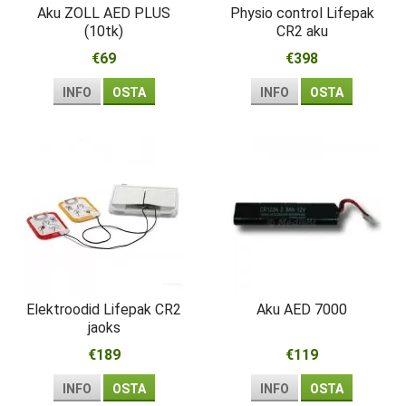
Aku ZOLL AED PLUS
Physio control Lifepak
(10tk)
CR2 aku
€69
€398
INFO
OSTA
INFO
OSTA
Elektroodid Lifepak CR2
Aku AED 7000
jaoks
€189
€119
INFO
OSTA
INFO
OSTA