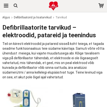
Algus
Defibrillaatorid ja lisatarvikud
Tarvikud
Toode on ostukorvi lisatud.
Defibrillaatorite tarvikud –
elektroodid, patareid ja teenindus
Teil on kiiresti elektroodid ja patareid sisseå koht teiega, et tagada
seadme funktsionaalsus teie südame käivitaja. Samuti võite võtta
ühendust meiega, kui vajate muudatusega abi. Kõige tavalisem
viga på defibrillaator tähendab, et elektroode ei ole õigeaegselt
vahetatud, mis tähendab, et geel, mis on peal elektrood võib
kuivada ja defibrillaator võib sinna sattuda; ära analüüsi
südamerütmi / anna kellelegi elupäästvat tuge. Teine levinud viga
on see, et akut pole õigel ajal vahetatud.