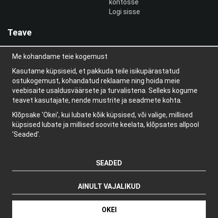
kontosse
Logi sisse
Teave
Meist
Me kohandame teie kogemust
uudiskiri
Teave küpsiste kohta
Kasutame küpsiseid, et pakkuda teile isikupärastatud
Blogi
ostukogemust, kohandatud reklaame ning hoida meie
veebisaite usaldusväärsete ja turvalistena. Selleks kogume
teavet kasutajate, nende mustrite ja seadmete kohta.
Klõpsake 'Okei', kui lubate kõik küpsised, või valige, millised
küpsised lubate ja millised soovite keelata, klõpsates allpool
'Seaded'.
SEADED
AINULT VAJALIKUD
Tootja: Wikinggruppen
OKEI