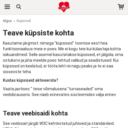
Algus
Küpsised
Toode on ostukorvi lisatud.
Teave küpsiste kohta
Kasutame järgmist: nimega "küpsised" toomise eest hea
funktsionaalsus meie e-poes. Me ei kogu teie kui külastaja kohta
isikuandmeid. Selle asemel kasutatakse küpsiseid, et jälgida; oma
ostukorvi ja jäta meelde poes tehtud valikud ja seadistused. Kui
küpsised on keelatud, ei tööta leht nii nagu peaks ja te ei saa
sisseoste teha.
Kuidas küpsiseid aktiveerida?
Vaata jaotises " teise võimalusena "turvaseaded" oma
veebibrauseris. See näeb erinevates süsteemides välja erinev.
Teave veebisaidi kohta
See veebisait järgib W3C kehtestatud juhiseid ja standardeid.