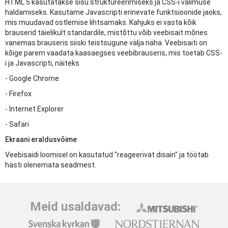
HTML 5 kasutatakse sisu struktureerimiseks ja CSS-i välimuse
haldamiseks. Kasutame Javascripti erinevate funktsioonide jaoks,
mis muudavad ostlemise lihtsamaks. Kahjuks ei vasta kõik
brauserid täielikult standardile, mistõttu võib veebisait mõnes
vanemas brauseris siiski teistsugune välja näha. Veebisaiti on
kõige parem vaadata kaasaegses veebibrauseris, mis toetab CSS-
i ja Javascripti, näiteks
- Google Chrome
- Firefox
- Internet Explorer
- Safari
Ekraani eraldusvõime
Veebisaidi loomisel on kasutatud "reageerivat disain" ja töötab
hästi olenemata seadmest.
Meid usaldavad: