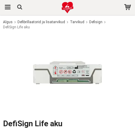
Algus
Defibrillaatorid ja lisatarvikud
Tarvikud
Defisign
DefiSign Life aku
Toode on ostukorvi lisatud.
DefiSign Life aku