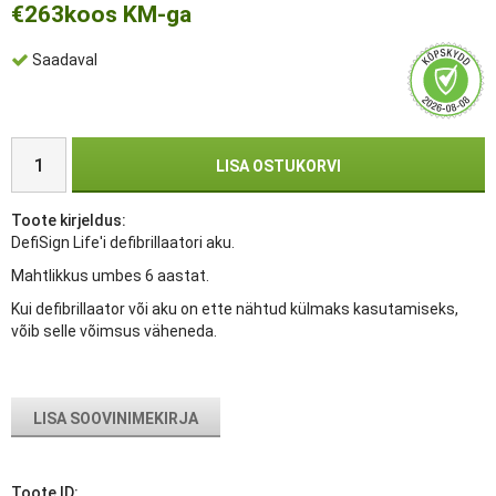
€263
koos KM-ga
Saadaval
LISA OSTUKORVI
Toote kirjeldus:
DefiSign Life'i defibrillaatori aku.
Mahtlikkus umbes 6 aastat.
Kui defibrillaator või aku on ette nähtud külmaks kasutamiseks,
võib selle võimsus väheneda.
LISA SOOVINIMEKIRJA
Toote ID: