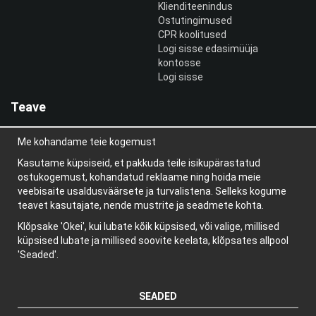
Klienditeenindus
Ostutingimused
CPR koolitused
Logi sisse edasimüüja
kontosse
Logi sisse
Teave
Meist
Me kohandame teie kogemust
uudiskiri
Teave küpsiste kohta
Kasutame küpsiseid, et pakkuda teile isikupärastatud
Blogi
ostukogemust, kohandatud reklaame ning hoida meie
veebisaite usaldusväärsete ja turvalistena. Selleks kogume
teavet kasutajate, nende mustrite ja seadmete kohta.
Klõpsake 'Okei', kui lubate kõik küpsised, või valige, millised
küpsised lubate ja millised soovite keelata, klõpsates allpool
'Seaded'.
SEADED