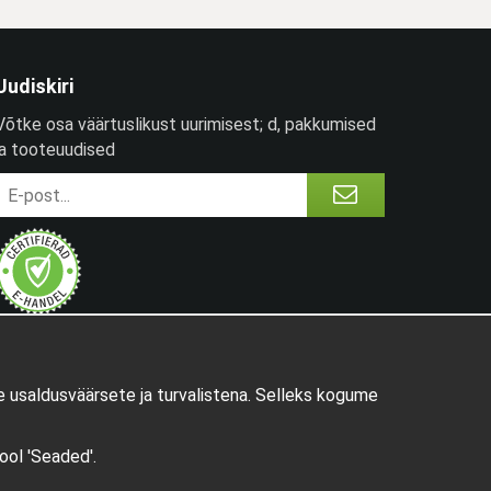
Uudiskiri
Võtke osa väärtuslikust uurimisest; d, pakkumised
ja tooteuudised
 usaldusväärsete ja turvalistena. Selleks kogume
pool 'Seaded'.