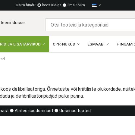
Näita hindu:
koos KM-ga
ilma KM-ta
diteenindusse
RID JA LISATARVIKUD
CPR-NUKUD
ESMAABI
HINGAMIS
tad
 koos defibrillaatoriga. Õnnetuste või kriitiliste olukordade, näi
ldada ja defibrillaatoripadjad paika panna.
imast
Alates soodsamast
Uusimad tooted