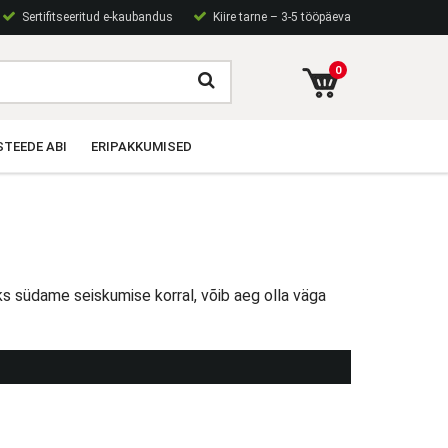
Sertifitseeritud e-kaubandus
Kiire tarne – 3-5 tööpäeva
0
TEEDE ABI
ERIPAKKUMISED
teks südame seiskumise korral, võib aeg olla väga