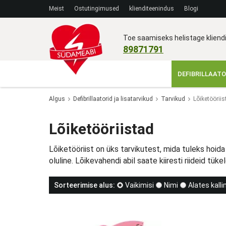
Meist
Ostutingimused
klienditeenindus
Blogi
Toe saamiseks helistage klien
89871791
DEFIBRILLAATO
Algus
Defibrillaatorid ja lisatarvikud
Tarvikud
Lõiketööriis
Lõiketööriistad
Lõiketööriist on üks tarvikutest, mida tuleks hoida
oluline. Lõikevahendi abil saate kiiresti riideid tüke
Sorteerimise alus:
Vaikimisi
Nimi
Alates kall