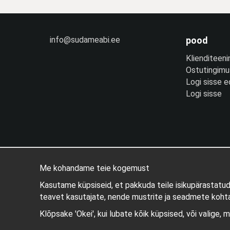
info@sudameabi.ee
pood
Klienditeeni
Ostutingim
Logi sisse 
Logi sisse
Me kohandame teie kogemust
Kasutame küpsiseid, et pakkuda teile isikupärastatu
teavet kasutajate, nende mustrite ja seadmete kohta
Klõpsake 'Okei', kui lubate kõik küpsised, või valige, 