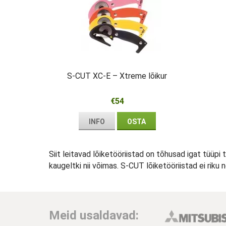
S-CUT XC-E – Xtreme lõikur
€54
INFO
OSTA
Siit leitavad lõiketööriistad on tõhusad igat tüüpi 
kaugeltki nii võimas. S-CUT lõiketööriistad ei riku
Meid usaldavad: