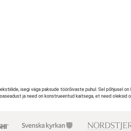
tekstiilide, isegi väga paksude töörõivaste puhul. Sel põhjusel on k
 noaseadust ja need on konstrueeritud kaitsega, et need oleksid ohu