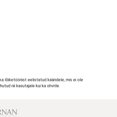
a lõiketööriist eelistatud kääridele, mis ei ole
tud nii kasutajale kui ka ohvrile.