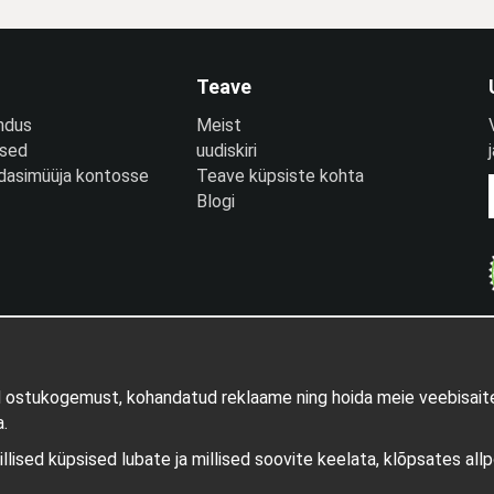
Teave
ndus
Meist
used
uudiskiri
edasimüüja kontosse
Teave küpsiste kohta
Blogi
d ostukogemust, kohandatud reklaame ning hoida meie veebisaite
.
millised küpsised lubate ja millised soovite keelata, klõpsates all