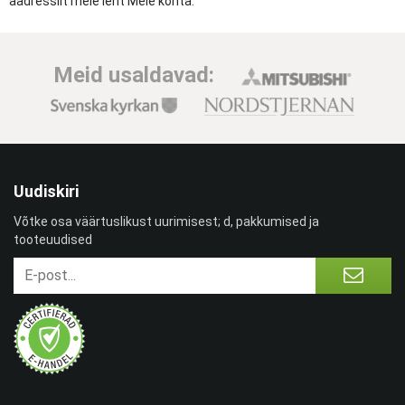
aadressilt meie leht Meie kohta.
Meid usaldavad:
Uudiskiri
Võtke osa väärtuslikust uurimisest; d, pakkumised ja
tooteuudised