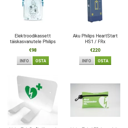
Elektroodikassett
Aku Philips HeartStart
täiskasvanutele Philips
HS1 / FRx
HeartStart HS1
€98
€220
INFO
OSTA
INFO
OSTA