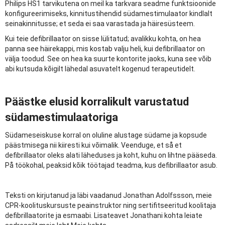
Philips HS1 tarvikutena on meil ka tarkvara seadme funktsioonide
konfigureerimiseks, kinnitustihendid südamestimulaator kindlalt
seinakinnitusse; et seda ei saa varastada ja häiresüsteem.
Kui teie defibrillaator on sisse lülitatud; avalikku kohta, on hea
panna see häirekappi, mis kostab valju heli, kui defibrillaator on
välja toodud. See on hea ka suurte kontorite jaoks, kuna see võib
abi kutsuda kõigilt lähedal asuvatelt kogenud terapeutidelt.
Päästke elusid korralikult varustatud
südamestimulaatoriga
Südameseiskuse korral on oluline alustage südame ja kopsude
päästmisega nii kiiresti kui võimalik. Veenduge, et så et
defibrillaator oleks alati läheduses ja koht, kuhu on lihtne pääseda.
På töökohal, peaksid kõik töötajad teadma, kus defibrillaator asub.
Teksti on kirjutanud ja läbi vaadanud Jonathan Adolfssson, meie
CPR-koolituskursuste peainstruktor ning sertifitseeritud koolitaja
defibrillaatorite ja esmaabi. Lisateavet Jonathani kohta leiate