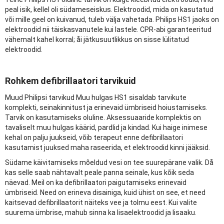
peal isik, kellel oli südameseiskus. Elektroodid, mida on kasutatud
või mille geel on kuivanud, tuleb välja vahetada. Philips HS1 jaoks on
elektroodid nii täiskasvanutele kui lastele. CPR-abi garanteeritud
vähemalt kahel korral; åi jätkusuutlikkus on sisse lülitatud
elektroodid.
Rohkem defibrillaatori tarvikuid
Muud Philipsi tarvikud Muu hulgas HS1 sisaldab tarvikute
komplekti, seinakinnitust ja erinevaid ümbriseid hoiustamiseks.
Tarvik on kasutamiseks oluline. Aksessuaaride komplektis on
tavaliselt muu hulgas käärid, pardlid ja kindad. Kui haige inimese
kehal on palju juukseid, võib terapeut enne defibrillaatori
kasutamist juuksed maha raseerida, et elektroodid kinni jääksid.
Südame käivitamiseks mõeldud vesi on tee suurepärane valik. Då
kas selle saab nähtavalt peale panna seinale, kus kõik seda
näevad. Meil on ka defibrillaatori paigutamiseks erinevaid
ümbriseid. Need on erineva disainiga, kuid ühist on see, et need
kaitsevad defibrillaatorit näiteks vee ja tolmu eest. Kui valite
suurema ümbrise, mahub sinna ka lisaelektroodid ja lisaaku.