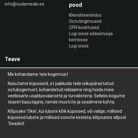
info@sudameabi.ee
pood
Klienditeenindus
Ostutingimused
CPR koolitused
Logi sisse edasimüüja
kontosse
Logi sisse
Teave
Meist
Me kohandame teie kogemust
uudiskiri
Teave küpsiste kohta
Kasutame küpsiseid, et pakkuda teile isikupärastatud
Blogi
ostukogemust, kohandatud reklaame ning hoida meie
veebisaite usaldusväärsete ja turvalistena. Selleks kogume
teavet kasutajate, nende mustrite ja seadmete kohta.
Klõpsake 'Okei', kui lubate kõik küpsised, või valige, millised
küpsised lubate ja millised soovite keelata, klõpsates allpool
'Seaded'.