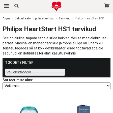
Algus
Defibrillaatorid ja lisatarvikud
Tarvikud
Philips HeartStart HS1
Toode on ostukorvi lisatud.
Philips HeartStart HS1 tarvikud
See on oluline tagada et teie süda hakkab tõelise meelelahutuse
pärast. Masinal on mõned tarvikud ja mõne eluiga on lühem kui
teistel. tagades så et kõik defibrillaatori osad töötavad ega ole
aegunud, on defibrillaator alati kasutusvalmis.
TOODETE FILTER
Vali elektroodid
Sorteerimise alus: