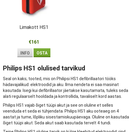
Limakott HS1
€161
INFO
OSTA
Philips HS1 olulised tarvikud
Seal on kaks; tooted, mis on Philipsi HS1 defibrillaatori tööks
hädavajalikud: elektroodid ja aku. Ilma nendeta ei saa masinat
kasutada. Isegi kui defibrillaator jäetakse kasutamata, tuleks seda
alati regulaarselt hooldada ja kontrollida, tavaliselt kord aastas.
Philips HS1 vajab õiget tüüpi akut ja see on oluline et selles
veenduda et seda ei tühjendata. Philips HS1 aku ooteaeg on 4
aastat ja tume, lõpliku sisestamiskuupäevaga. Oluline on kasutada
õiget tüüpi akut. Seda akut saab kasutada tervelt 4 tundi.
Teine Philips HS1 oluline tarvik on külge kleebitud elektroodid; rind