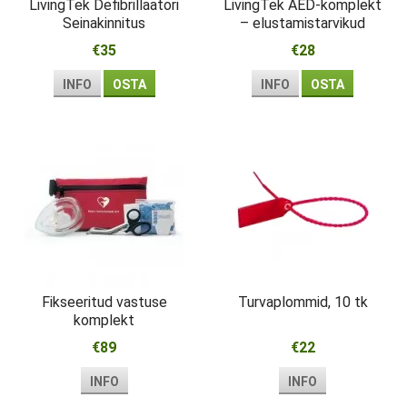
LivingTek Defibrillaatori
LivingTek AED-komplekt
Seinakinnitus
– elustamistarvikud
esmareageerijale
€35
€28
INFO
OSTA
INFO
OSTA
Fikseeritud vastuse
Turvaplommid, 10 tk
komplekt
€89
€22
INFO
INFO