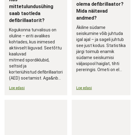
olema defibrillaator?
mittetulundusühing
Mida näitavad
saab taotleda
andmed?
defibrillaatorit?
Äkiline südame
Kogukonna turvalisus on
seiskumine võib juhtuda
oluline – eriti avalikes
igal ajal – ja sageli juhtub
kohtades, kus inimesed
see just kodus. Statistika
aktiivselt liiguvad. Seetõttu
järgi toimub enamik
kaaluvad
südame seiskumisi
mitmed spordiklubid,
väljaspool haiglat, tihti
seltsid ja
pereringis. Ometi on el...
korteriühistud defibrillaatori
(AED) soetamist. Aga&nb...
Loe edasi
Loe edasi