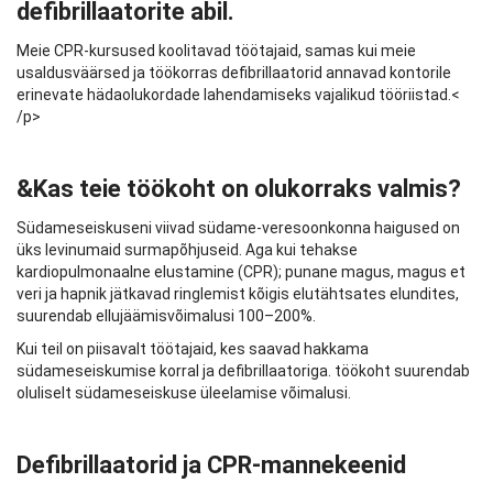
defibrillaatorite abil.
Meie CPR-kursused koolitavad töötajaid, samas kui meie
usaldusväärsed ja töökorras defibrillaatorid annavad kontorile
erinevate hädaolukordade lahendamiseks vajalikud tööriistad.<
/p>
&Kas teie töökoht on olukorraks valmis?
Südameseiskuseni viivad südame-veresoonkonna haigused on
üks levinumaid surmapõhjuseid. Aga kui tehakse
kardiopulmonaalne elustamine (CPR); punane magus, magus et
veri ja hapnik jätkavad ringlemist kõigis elutähtsates elundites,
suurendab ellujäämisvõimalusi 100–200%.
Kui teil on piisavalt töötajaid, kes saavad hakkama
südameseiskumise korral ja defibrillaatoriga. töökoht suurendab
oluliselt südameseiskuse üleelamise võimalusi.
Defibrillaatorid ja CPR-mannekeenid