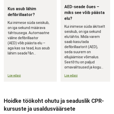
AED-seade õues –
Kus asub lähim
miks see võib päästa
defibrillaator?
elu?
Kui inimese süda seiskub,
Kui inimese süda äkitselt
on iga sekund määrava
seiskub, on iga sekund
tähtsusega. Automaatne
elutähtis. Mida varem
väline defibrillaator
saab kasutada
(AED) võib päästa elu –
defibrillaatorit (AED),
aga kas sa tead, kus asub
seda suurem on
lähim seade?&n...
ellujäämise võimalus.
Seetõttu on paljud
omavalitsused ja kogu...
Loe edasi
Loe edasi
Hoidke töökoht ohutu ja seaduslik CPR-
kursuste ja usaldusväärsete