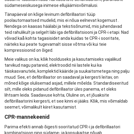
südameseiskusega inimese ellujäämisvõimalusi.
Tänapäeval on kõige levinum defibrillaatori tüüp
poolautomaatsed mudelid, mis ei nõua eelnevat kogemust .
Nendega on kaasas häälabi ja tekstisõnumid, mis juhendavad
teid rahulikult ja selgelt läbi iga defibrillatsiooni ja CPR-i etapi. Nad
võivad kaå kohta tagasisidet anda kuidas te CPR-i sooritate,
näiteks kui peate tugevamalt sisse võtma või kui teie
kompressioonid on õiged.
Meie valikus on ka; kõik hoolduseks ja kasutamiseks vajalikud
tarvikud nagu patareid, elektroodid nii lastele kui ka
täiskasvanutele, komplektid kääride ja suukaitsmetega ning palju
muud. See, et defibrillaator on saadaval ja kergesti leitav, on
mõned kõige olulisemad asjad, millele mõelda. Standardiseeritud
silt, mille oleks pidanud defibrillaator üles panema, et oleks
lihtsam leida. Saadavuse kohta; Oluline on, et jõuaksite
defibrillaatorini kergesti, et see kinni ei jääks. Kõik, mis võimaldab
seemet; võimalikult kiiret kasutamist.
CPR-mannekeenid
Parima efekti annab õigesti sooritatud CPR-i ja defibrillaatori
kombinatsioon ning südame- ja kopsukaitse nõuab