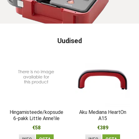
Uudised
Hingamisteede/kopsude
Aku Mediana HeartOn
6-pakk Little Anne'ile
A15
€58
€389