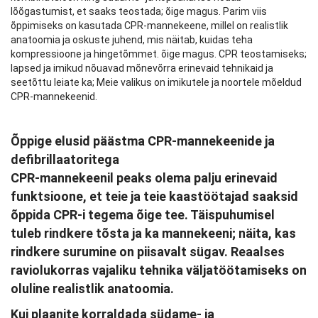
lõõgastumist, et saaks teostada; õige magus. Parim viis
õppimiseks on kasutada CPR-mannekeene, millel on realistlik
anatoomia ja oskuste juhend, mis näitab, kuidas teha
kompressioone ja hingetõmmet. õige magus. CPR teostamiseks;
lapsed ja imikud nõuavad mõnevõrra erinevaid tehnikaid ja
seetõttu leiate ka; Meie valikus on imikutele ja noortele mõeldud
CPR-mannekeenid.
Õppige elusid päästma CPR-mannekeenide ja
defibrillaatoritega
CPR-mannekeenil peaks olema palju erinevaid
funktsioone, et teie ja teie kaastöötajad saaksid
õppida CPR-i tegema õige tee. Täispuhumisel
tuleb rindkere tõsta ja ka mannekeeni; näita, kas
rindkere surumine on piisavalt sügav. Reaalses
raviolukorras vajaliku tehnika väljatöötamiseks on
oluline realistlik anatoomia.
Kui plaanite korraldada südame- ja