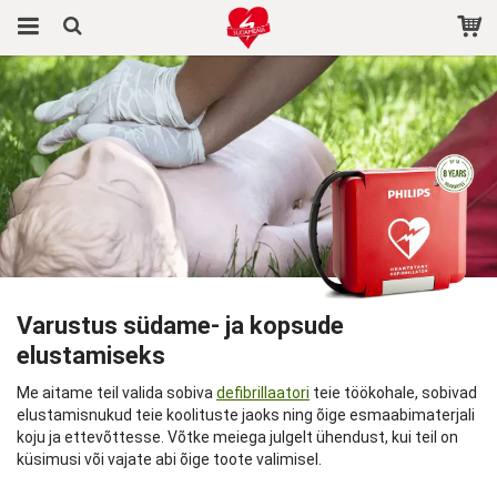
Toode on ostukorvi lisatud.
Varustus südame- ja kopsude
elustamiseks
Me aitame teil valida sobiva
defibrillaatori
teie töökohale, sobivad
elustamisnukud teie koolituste jaoks ning õige esmaabimaterjali
koju ja ettevõttesse. Võtke meiega julgelt ühendust, kui teil on
küsimusi või vajate abi õige toote valimisel.