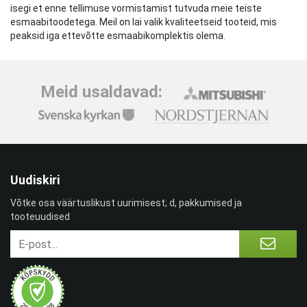
isegi et enne tellimuse vormistamist tutvuda meie teiste
esmaabitoodetega. Meil on lai valik kvaliteetseid tooteid, mis
peaksid iga ettevõtte esmaabikomplektis olema.
Meid usaldavad:
Uudiskiri
Võtke osa väärtuslikust uurimisest; d, pakkumised ja
tooteuudised