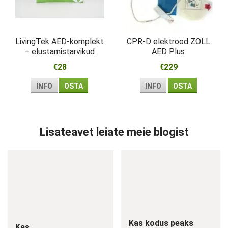
LivingTek AED-komplekt
CPR-D elektrood ZOLL
– elustamistarvikud
AED Plus
esmareageerijale
€28
€229
INFO
OSTA
INFO
OSTA
Lisateavet leiate meie blogist
Kas kodus peaks
Kas