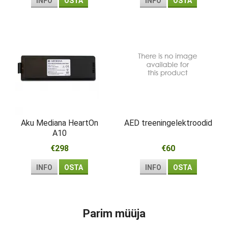
INFO
OSTA
INFO
OSTA
Aku Mediana HeartOn
AED treeningelektroodid
A10
€298
€60
INFO
OSTA
INFO
OSTA
Parim müüja