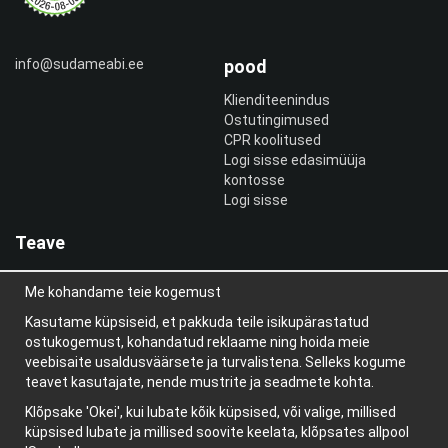
info@sudameabi.ee
pood
Klienditeenindus
Ostutingimused
CPR koolitused
Logi sisse edasimüüja
kontosse
Logi sisse
Teave
Meist
Me kohandame teie kogemust
uudiskiri
Teave küpsiste kohta
Kasutame küpsiseid, et pakkuda teile isikupärastatud
Blogi
ostukogemust, kohandatud reklaame ning hoida meie
veebisaite usaldusväärsete ja turvalistena. Selleks kogume
teavet kasutajate, nende mustrite ja seadmete kohta.
Klõpsake 'Okei', kui lubate kõik küpsised, või valige, millised
küpsised lubate ja millised soovite keelata, klõpsates allpool