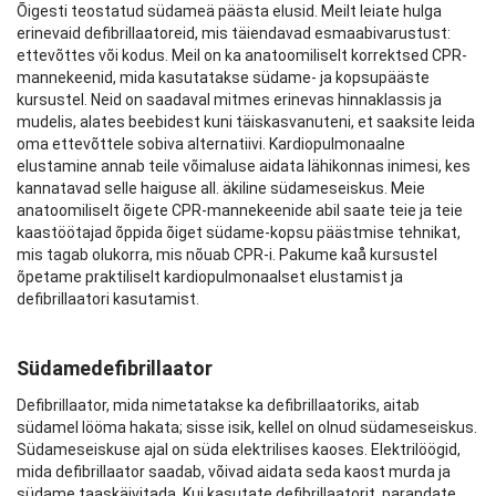
Õigesti teostatud südameä päästa elusid. Meilt leiate hulga
erinevaid defibrillaatoreid, mis täiendavad esmaabivarustust:
ettevõttes või kodus. Meil on ka anatoomiliselt korrektsed CPR-
mannekeenid, mida kasutatakse südame- ja kopsupääste
kursustel. Neid on saadaval mitmes erinevas hinnaklassis ja
mudelis, alates beebidest kuni täiskasvanuteni, et saaksite leida
oma ettevõttele sobiva alternatiivi. Kardiopulmonaalne
elustamine annab teile võimaluse aidata lähikonnas inimesi, kes
kannatavad selle haiguse all. äkiline südameseiskus. Meie
anatoomiliselt õigete CPR-mannekeenide abil saate teie ja teie
kaastöötajad õppida õiget südame-kopsu päästmise tehnikat,
mis tagab olukorra, mis nõuab CPR-i. Pakume kaå kursustel
õpetame praktiliselt kardiopulmonaalset elustamist ja
defibrillaatori kasutamist.
Südamedefibrillaator
Defibrillaator, mida nimetatakse ka defibrillaatoriks, aitab
südamel lööma hakata; sisse isik, kellel on olnud südameseiskus.
Südameseiskuse ajal on süda elektrilises kaoses. Elektrilöögid,
mida defibrillaator saadab, võivad aidata seda kaost murda ja
südame taaskäivitada. Kui kasutate defibrillaatorit, parandate