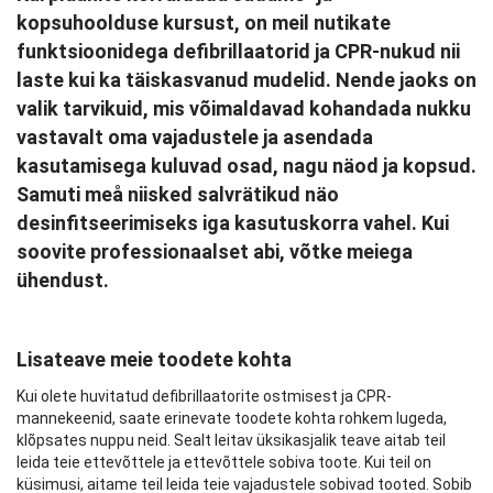
kopsuhoolduse kursust, on meil nutikate
funktsioonidega defibrillaatorid ja CPR-nukud nii
laste kui ka täiskasvanud mudelid. Nende jaoks on
valik tarvikuid, mis võimaldavad kohandada nukku
vastavalt oma vajadustele ja asendada
kasutamisega kuluvad osad, nagu näod ja kopsud.
Samuti meå niisked salvrätikud näo
desinfitseerimiseks iga kasutuskorra vahel. Kui
soovite professionaalset abi, võtke meiega
ühendust.
Lisateave meie toodete kohta
Kui olete huvitatud defibrillaatorite ostmisest ja CPR-
mannekeenid, saate erinevate toodete kohta rohkem lugeda,
klõpsates nuppu neid. Sealt leitav üksikasjalik teave aitab teil
leida teie ettevõttele ja ettevõttele sobiva toote. Kui teil on
küsimusi, aitame teil leida teie vajadustele sobivad tooted. Sobib