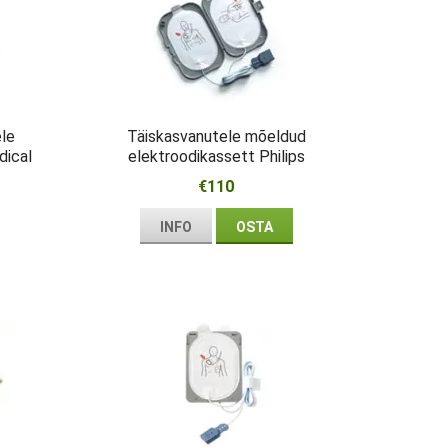
ele
Täiskasvanutele mõeldud
ical
elektroodikassett Philips
HeartStart FRx
€110
INFO
OSTA