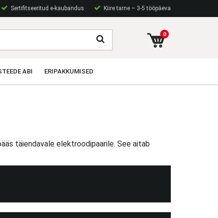
Sertifitseeritud e-kaubandus
Kiire tarne – 3-5 tööpäeva
0
TEEDE ABI
ERIPAKKUMISED
pääs täiendavale elektroodipaarile. See aitab