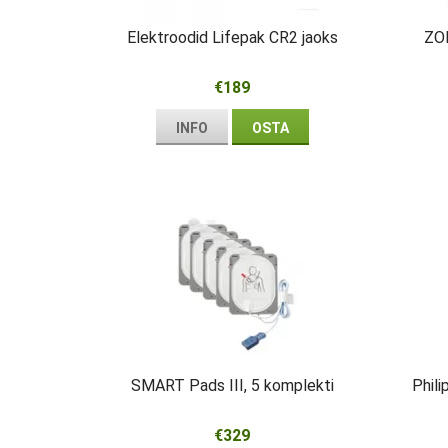
Elektroodid Lifepak CR2 jaoks
ZO
€189
INFO
OSTA
SMART Pads III, 5 komplekti
Phili
€329