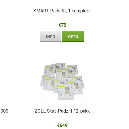
SMART Pads III, 1 komplekt
€75
INFO
OSTA
1000
ZOLL Stat-Padz II 12-pakk
€649