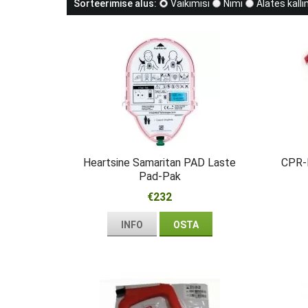
Sorteerimise alus:
Vaikimisi
Nimi
Alates kall
Heartsine Samaritan PAD Laste
CPR-
Pad-Pak
€232
INFO
OSTA