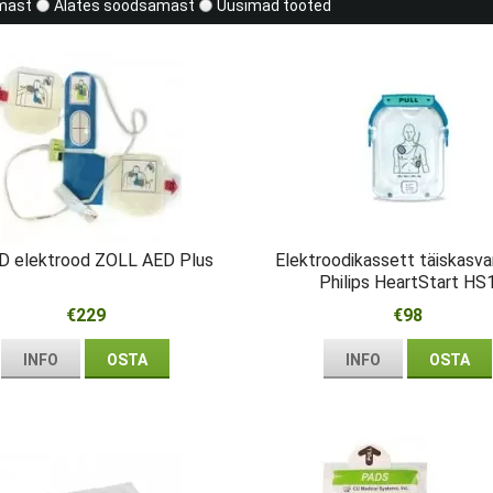
imast
Alates soodsamast
Uusimad tooted
D elektrood ZOLL AED Plus
Elektroodikassett täiskasva
Philips HeartStart HS
€229
€98
INFO
OSTA
INFO
OSTA