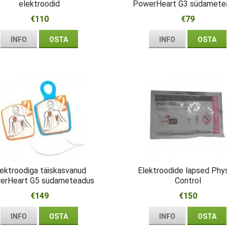
elektroodid
PowerHeart G3 südamete
€110
€79
INFO
OSTA
INFO
OSTA
lektroodiga täiskasvanud
Elektroodide lapsed Phys
erHeart G5 südameteadus
Control
€149
€150
INFO
OSTA
INFO
OSTA