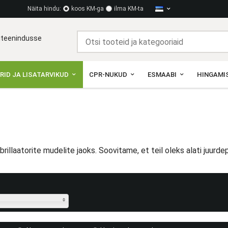
Näita hindu:
koos KM-ga
ilma KM-ta
diteenindusse
RID JA LISATARVIKUD
CPR-NUKUD
ESMAABI
HINGAMIS
illaatorite mudelite jaoks. Soovitame, et teil oleks alati juurde