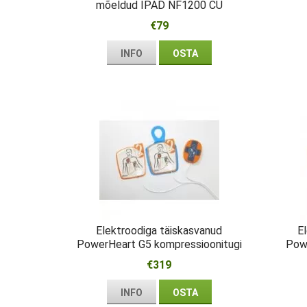
mõeldud IPAD NF1200 CU
Medical
€79
INFO
OSTA
Elektroodiga täiskasvanud
E
PowerHeart G5 kompressioonitugi
Pow
€319
INFO
OSTA