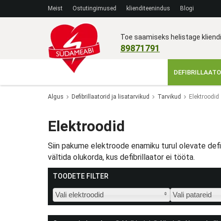
Meist
Ostutingimused
klienditeenindus
Blogi
Toe saamiseks helistage klien
89871791
DEFIBRILLAATO
Algus
Defibrillaatorid ja lisatarvikud
Tarvikud
Elektroodid
Elektroodid
Siin pakume elektroode enamiku turul olevate defibr
vältida olukorda, kus defibrillaator ei tööta.
TOODETE FILTER
Vali elektroodid
Vali patareid