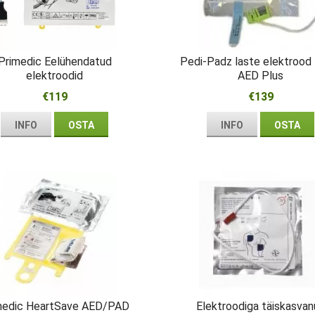
Primedic Eelühendatud
Pedi-Padz laste elektrood
elektroodid
AED Plus
€119
€139
INFO
OSTA
INFO
OSTA
medic HeartSave AED/PAD
Elektroodiga täiskasva