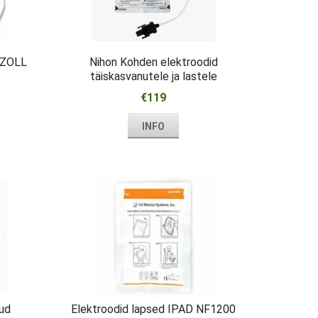
 ZOLL
Nihon Kohden elektroodid
täiskasvanutele ja lastele
Cardiolife AED
€119
INFO
nud
Elektroodid lapsed IPAD NF1200