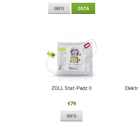
INFO
OSTA
ZOLL Stat-Padz II
Elekt
€79
INFO