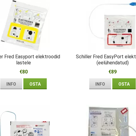
er Fred Easyport elektroodid
Schiller Fred EasyPort elek
lastele
(eelühendatud)
€80
€89
INFO
OSTA
INFO
OSTA