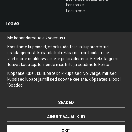
kontosse
Logi sisse
Teave
Meist
Me kohandame teie kogemust
uudiskiri
Teave küpsiste kohta
Kasutame küpsiseid, et pakkuda teile isikupärastatud
Blogi
ostukogemust, kohandatud reklaame ning hoida meie
veebisaite usaldusväärsete ja turvalistena. Selleks kogume
teavet kasutajate, nende mustrite ja seadmete kohta.
Klõpsake 'Okei', kui lubate kõik küpsised, või valige, millised
küpsised lubate ja millised soovite keelata, klõpsates allpool
'Seaded'.
SEADED
AINULT VAJALIKUD
Tootja: Wikinggruppen
OKEI