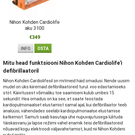
Nihon Kohden Cardiolife
aku 3100
€349
INFO
OSTA
Mitu head funktsiooni Nihon Kohden Cardiolife'i
defibrillaatoril
Nihon Kohden Cardiolifesil on mitmeid häid omadusi. Nende uusim
mudel on üks kiiremaid defibrillaatoreid turul. voo edastamiseks
stöt. Käivitusest võimaliku toe saamiseni kulub umbes 15
sekundit. Hea omadus on ka see, et saate teostada
kardiopulmonaalset elustamist samal ajal, kui defibrillaator teeb
analüüsi, vähendades seeläbi kardiopulmonaalse elustamise
katkemist. Samuti saab kasutaja ühe nupuvajutusega lülituda
täiskasvanu ja lapse režiimi vahel enamik teisi defibrillaatoreid
nõuavad kogu elektroodi väljavahetamist, kuid nii Nihon Kohdeni