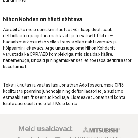
puhul mitte.
Nihon Kohden on hästi nähtaval
Abi abil Üks meie seinakinnitustest või -kappidest, saab
defibrillaatori paigutada nähtavalt ja turvaliselt. Ülal olev
hädaabimärk muudab selle stressis olles nähtavamaks ja
hõlpsamini leitavaks. Ärge unustage oma Nihon Kohdenit
varustada ka CPR/AED komplektiga, mis sisaldab kääre,
habemenuga, kindaid ja hingamiskaitset, et toetada defibrillaatori
kasutamist.
Teksti kirjutas ja vaatas läbi Jonathan Adolfssson, meie CPR-
koolituste peamine juhendaja ning defibrillaatorite ja südame
esmaabi sertifitseeritud koolitaja. Lisateavet Jonathani kohta
leiate aadressilt meie leht Meie kohta.
Meid usaldavad: