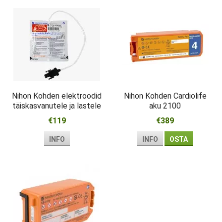
Nihon Kohden elektroodid
Nihon Kohden Cardiolife
täiskasvanutele ja lastele
aku 2100
Cardiolife AED
€119
€389
INFO
INFO
OSTA