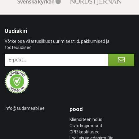
Uudiskiri
Võtke osa väärtuslikust uurimisest; d, pakkumised ja
tooteuudised
info@sudameabi.ee
pood
Klienditeenindus
Ostutingimused
CPR koolitused
Logi sisse edasimüüja