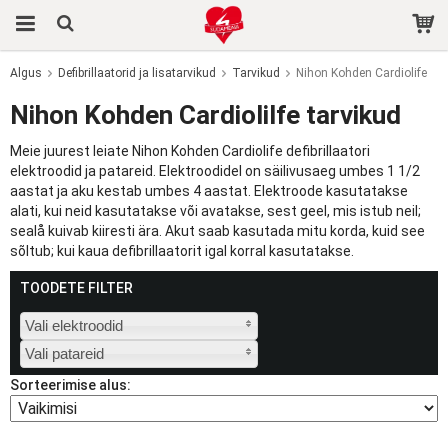
Algus
Defibrillaatorid ja lisatarvikud
Tarvikud
Nihon Kohden Cardiolife
Toode on ostukorvi lisatud.
Nihon Kohden Cardiolilfe tarvikud
Meie juurest leiate Nihon Kohden Cardiolife defibrillaatori
elektroodid ja patareid. Elektroodidel on säilivusaeg umbes 1 1/2
aastat ja aku kestab umbes 4 aastat. Elektroode kasutatakse
alati, kui neid kasutatakse või avatakse, sest geel, mis istub neil;
sealå kuivab kiiresti ära. Akut saab kasutada mitu korda, kuid see
sõltub; kui kaua defibrillaatorit igal korral kasutatakse.
TOODETE FILTER
Vali elektroodid
Vali patareid
Sorteerimise alus: