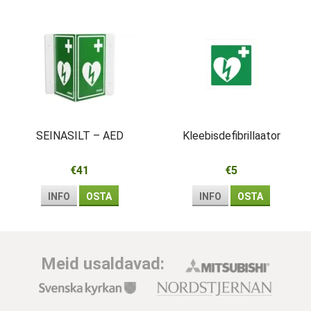
SEINASILT – AED
Kleebisdefibrillaator
€41
€5
INFO
OSTA
INFO
OSTA
Meid usaldavad: