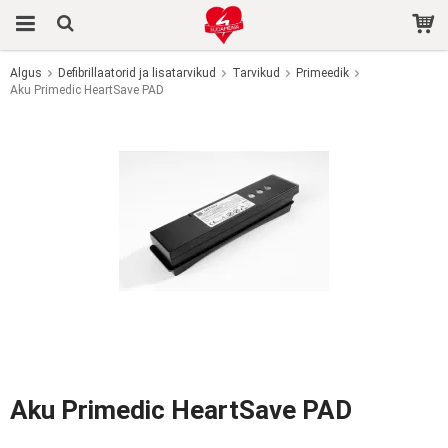
Algus
Defibrillaatorid ja lisatarvikud
Tarvikud
Primeedik
Aku Primedic HeartSave PAD
Toode on ostukorvi lisatud.
Aku Primedic HeartSave PAD