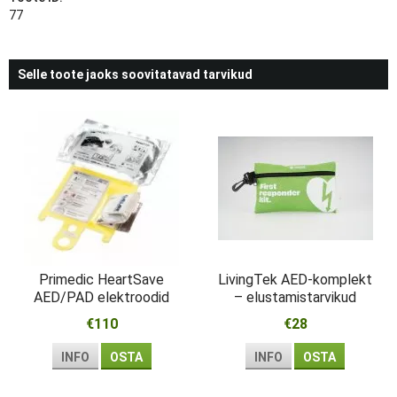
77
Selle toote jaoks soovitatavad tarvikud
Primedic HeartSave
LivingTek AED-komplekt
AED/PAD elektroodid
– elustamistarvikud
esmareageerijale
€110
€28
INFO
OSTA
INFO
OSTA