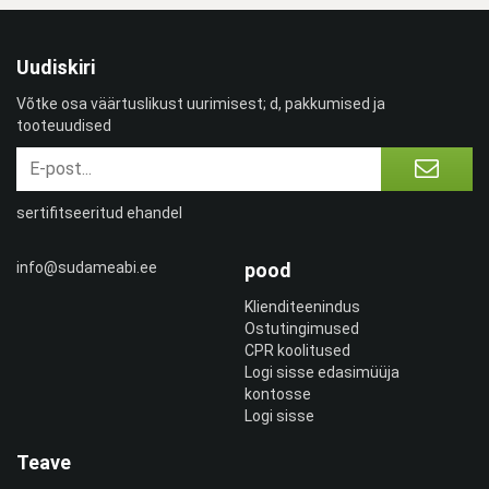
Uudiskiri
Võtke osa väärtuslikust uurimisest; d, pakkumised ja
tooteuudised
sertifitseeritud ehandel
info@sudameabi.ee
pood
Klienditeenindus
Ostutingimused
CPR koolitused
Logi sisse edasimüüja
kontosse
Logi sisse
Teave