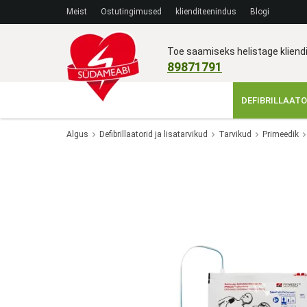
Meist
Ostutingimused
klienditeenindus
Blogi
Toe saamiseks helistage klien
89871791
DEFIBRILLAATO
Algus
Defibrillaatorid ja lisatarvikud
Tarvikud
Primeedik