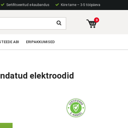
Sertifitseeritud e-kaubandus
Kiire tarne – 3-5 tööpäeva
0
TEEDE ABI
ERIPAKKUMISED
ndatud elektroodid