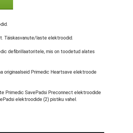
did.
t. Täiskasvanute/laste elektroodid.
ic defibrillaatoritele, mis on toodetud alates
a originaalseid Primedic Heartsave elektroode
 uute Primedic SavePadsi Preconnect elektroodide
vePadsi elektroodide (2) pistiku vahel.