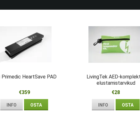
 Primedic HeartSave PAD
LivingTek AED-komplek
elustamistarvikud
esmareageerijale
€359
€28
INFO
OSTA
INFO
OSTA