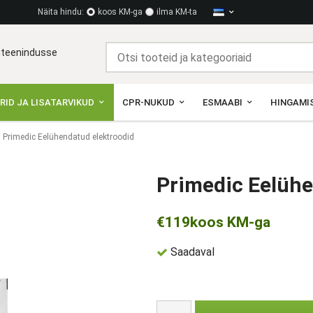
Näita hindu:
koos KM-ga
ilma KM-ta
diteenindusse
RID JA LISATARVIKUD
CPR-NUKUD
ESMAABI
HINGAMIS
Primedic Eelühendatud elektroodid
Primedic Eelühe
€119
koos KM-ga
Saadaval