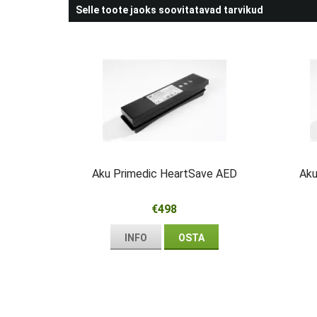
Selle toote jaoks soovitatavad tarvikud
Aku Primedic HeartSave AED
Aku
€498
INFO
OSTA