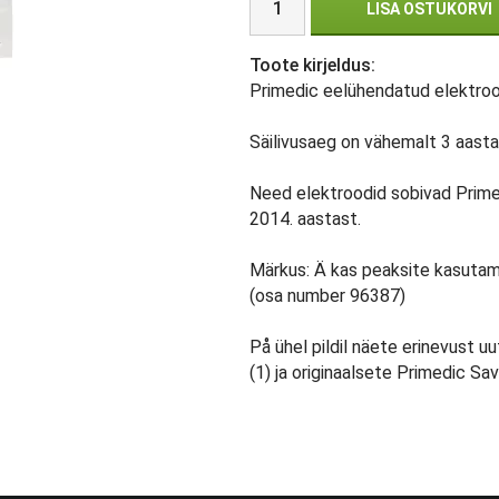
LISA OSTUKORVI
Toote kirjeldus:
Primedic eelühendatud elektroo
Säilivusaeg on vähemalt 3 aasta
Need elektroodid sobivad Primed
2014. aastast.
Märkus: Ä kas peaksite kasutam
(osa number 96387)
På ühel pildil näete erinevust
(1) ja originaalsete Primedic Sa