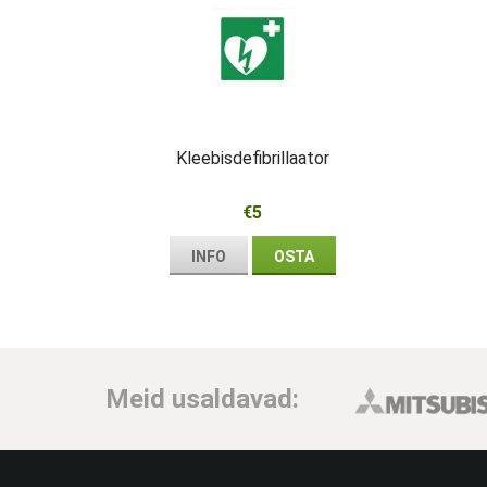
Kleebisdefibrillaator
€5
INFO
OSTA
Meid usaldavad: