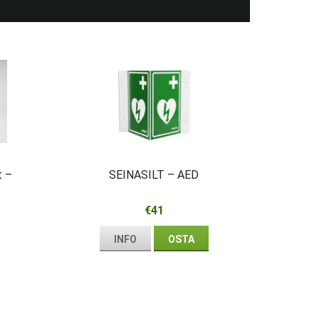
t –
SEINASILT – AED
€41
INFO
OSTA