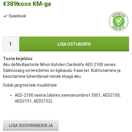
€389
koos KM-ga
Saadaval
LISA OSTUKORVI
Toote kirjeldus:
Aku defibrillaatorile Nihon Kohden Cardiolife AED 2100 series.
Säilivusaeg ooterežiimis on ligikaudu 4 aastat. Külmutamine ja
kasutamine lühendavad nende eluiga aku.
Sobib järgmistele mudelitele:
AED-2100 seeria (alates seerianumbrist 5001, AED2150,
AED2151, AED2152)
LISA SOOVINIMEKIRJA