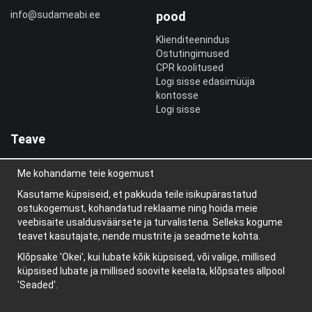
info@sudameabi.ee
pood
Klienditeenindus
Ostutingimused
CPR koolitused
Logi sisse edasimüüja
kontosse
Logi sisse
Teave
Meist
Me kohandame teie kogemust
uudiskiri
Teave küpsiste kohta
Kasutame küpsiseid, et pakkuda teile isikupärastatud
Blogi
ostukogemust, kohandatud reklaame ning hoida meie
veebisaite usaldusväärsete ja turvalistena. Selleks kogume
teavet kasutajate, nende mustrite ja seadmete kohta.
Klõpsake 'Okei', kui lubate kõik küpsised, või valige, millised
küpsised lubate ja millised soovite keelata, klõpsates allpool
'Seaded'.