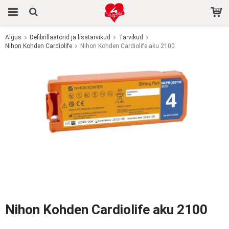
Algus
Defibrillaatorid ja lisatarvikud
Tarvikud
Nihon Kohden Cardiolife
Toode on ostukorvi lisatud.
Nihon Kohden Cardiolife aku 2100
Nihon Kohden Cardiolife aku 2100