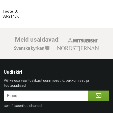
Toote ID:
SB-214VK
Meid usaldavad:
Uudiskiri
Võtke osa väärtuslikust uurimisest; d, pakkumised ja
tooteuudised
sertifitseeritud ehandel