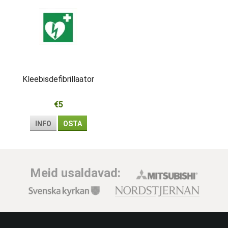
Kleebisdefibrillaator
€5
INFO
OSTA
Meid usaldavad: