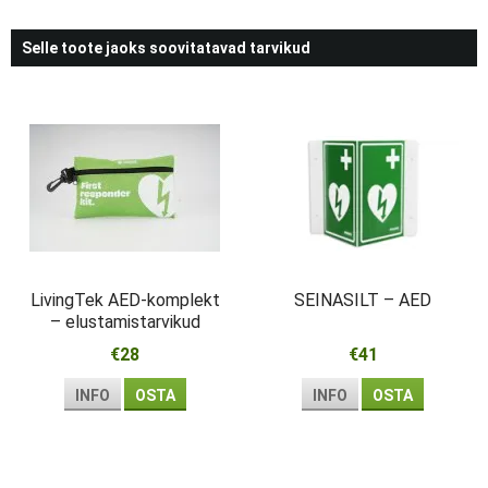
Selle toote jaoks soovitatavad tarvikud
LivingTek AED-komplekt
SEINASILT – AED
– elustamistarvikud
esmareageerijale
€28
€41
INFO
OSTA
INFO
OSTA