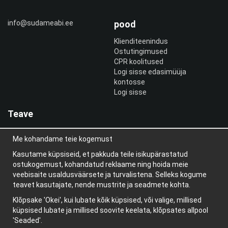
info@sudameabi.ee
pood
Klienditeenindus
Ostutingimused
CPR koolitused
Logi sisse edasimüüja
kontosse
Logi sisse
Teave
Meist
Me kohandame teie kogemust
uudiskiri
Teave küpsiste kohta
Kasutame küpsiseid, et pakkuda teile isikupärastatud
Blogi
ostukogemust, kohandatud reklaame ning hoida meie
veebisaite usaldusväärsete ja turvalistena. Selleks kogume
teavet kasutajate, nende mustrite ja seadmete kohta.
Klõpsake 'Okei', kui lubate kõik küpsised, või valige, millised
küpsised lubate ja millised soovite keelata, klõpsates allpool
'Seaded'.