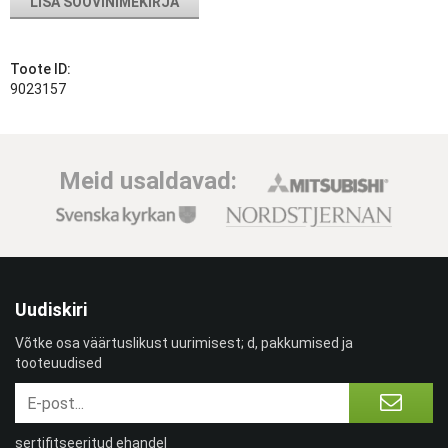
LISA SOOVINIMEKIRJA
Toote ID:
9023157
Meid usaldavad:
Uudiskiri
Võtke osa väärtuslikust uurimisest; d, pakkumised ja
tooteuudised
sertifitseeritud ehandel