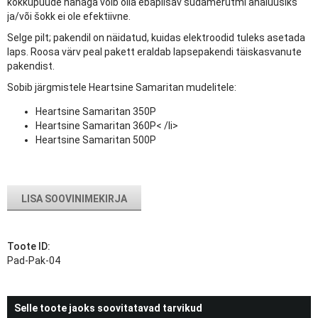
kokkupuude nahaga võib olla ebapiisav südamerütmi analüüsiks
ja/või šokk ei ole efektiivne.
Selge pilt; pakendil on näidatud, kuidas elektroodid tuleks asetada
laps. Roosa värv peal pakett eraldab lapsepakendi täiskasvanute
pakendist.
Sobib järgmistele Heartsine Samaritan mudelitele:
Heartsine Samaritan 350P
Heartsine Samaritan 360P< /li>
Heartsine Samaritan 500P
LISA SOOVINIMEKIRJA
Toote ID:
Pad-Pak-04
Selle toote jaoks soovitatavad tarvikud