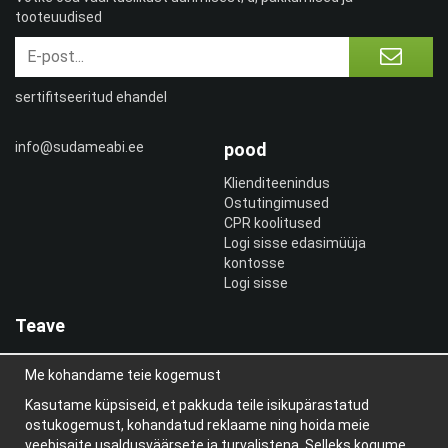
tooteuudised
sertifitseeritud ehandel
info@sudameabi.ee
pood
Klienditeenindus
Ostutingimused
CPR koolitused
Logi sisse edasimüüja
kontosse
Logi sisse
Teave
Meist
Me kohandame teie kogemust
uudiskiri
Teave küpsiste kohta
Kasutame küpsiseid, et pakkuda teile isikupärastatud
Blogi
ostukogemust, kohandatud reklaame ning hoida meie
veebisaite usaldusväärsete ja turvalistena. Selleks kogume