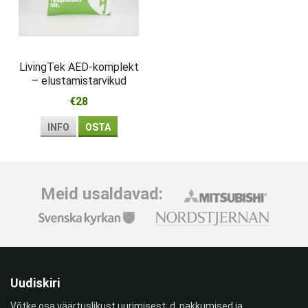
LivingTek AED-komplekt
– elustamistarvikud
esmareageerijale
€28
INFO
OSTA
Meid usaldavad:
Uudiskiri
Võtke osa väärtuslikust uurimisest; d, pakkumised ja