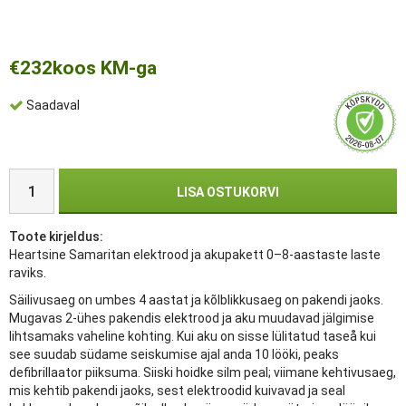
€232
koos KM-ga
Saadaval
LISA OSTUKORVI
Toote kirjeldus:
Heartsine Samaritan elektrood ja akupakett 0–8-aastaste laste
raviks.
Säilivusaeg on umbes 4 aastat ja kõlblikkusaeg on pakendi jaoks.
Mugavas 2-ühes pakendis elektrood ja aku muudavad jälgimise
lihtsamaks vaheline kohting. Kui aku on sisse lülitatud taseå kui
see suudab südame seiskumise ajal anda 10 lööki, peaks
defibrillaator piiksuma. Siiski hoidke silm peal; viimane kehtivusaeg,
mis kehtib pakendi jaoks, sest elektroodid kuivavad ja seal