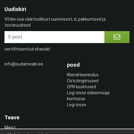
Uudiskiri
Võtke osa väärtuslikust uurimisest; d, pakkumised ja
tooteuudised
sertifitseeritud ehandel
info@sudameabi.ee
pood
Klienditeenindus
Ostutingimused
CPR koolitused
Logi sisse edasimüüja
kontosse
Logi sisse
Teave
Meist
uudiskiri