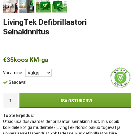
LivingTek Defibrillaatori
Seinakinnitus
€35
koos KM-ga
Värvimine
Saadaval
LISA OSTUKORVI
Toote kirjeldus:
Otsid usaldusväärset defibrillaatori seinakinnitust, mis sobib
kõikidele kotiga mudelitele? LivingTek Nordic pakub tugevat ja
universaalset lahendust kohtadesse, kus defibrillaatori kiire