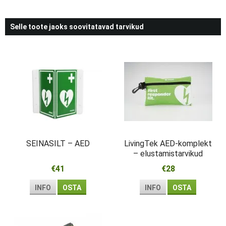
Selle toote jaoks soovitatavad tarvikud
SEINASILT – AED
LivingTek AED-komplekt
– elustamistarvikud
esmareageerijale
€41
€28
INFO
OSTA
INFO
OSTA