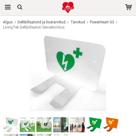
Algus
Defibrillaatorid ja lisatarvikud
Tarvikud
PowerHeart G3
LivingTek Defibrillaatori Seinakinnitus
Toode on ostukorvi lisatud.