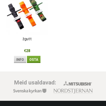
žgutt
€28
INFO
OSTA
Meid usaldavad: