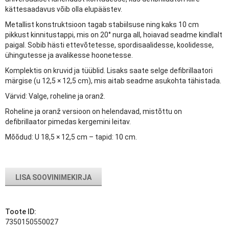
kättesaadavus võib olla elupäästev.
Metallist konstruktsioon tagab stabiilsuse ning kaks 10 cm
pikkust kinnitustappi, mis on 20° nurga all, hoiavad seadme kindlalt
paigal. Sobib hästi ettevõtetesse, spordisaalidesse, koolidesse,
ühingutesse ja avalikesse hoonetesse.
Komplektis on kruvid ja tüüblid. Lisaks saate selge defibrillaatori
märgise (u 12,5 × 12,5 cm), mis aitab seadme asukohta tähistada.
Värvid: Valge, roheline ja oranž.
Roheline ja oranž versioon on helendavad, mistõttu on
defibrillaator pimedas kergemini leitav.
Mõõdud: U 18,5 × 12,5 cm – tapid: 10 cm.
LISA SOOVINIMEKIRJA
Toote ID:
7350150550027