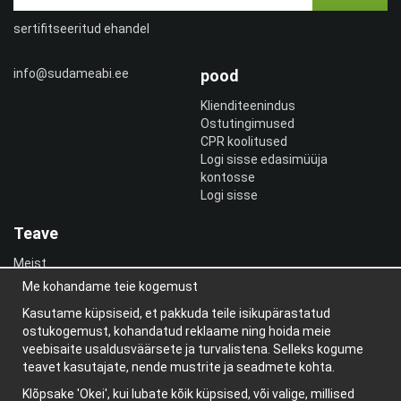
sertifitseeritud ehandel
info@sudameabi.ee
pood
Klienditeenindus
Ostutingimused
CPR koolitused
Logi sisse edasimüüja
kontosse
Logi sisse
Teave
Meist
uudiskiri
Me kohandame teie kogemust
Teave küpsiste kohta
Kasutame küpsiseid, et pakkuda teile isikupärastatud
Blogi
ostukogemust, kohandatud reklaame ning hoida meie
veebisaite usaldusväärsete ja turvalistena. Selleks kogume
teavet kasutajate, nende mustrite ja seadmete kohta.
Klõpsake 'Okei', kui lubate kõik küpsised, või valige, millised