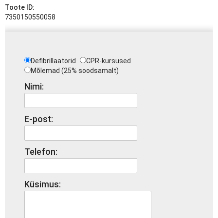
Toote ID:
7350150550058
Defibrillaatorid
CPR-kursused
Mõlemad (25% soodsamalt)
Nimi:
E-post:
Telefon:
Küsimus: