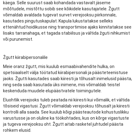
käega. Selle suurust saab kohandada vastavalt jäseme
mõõtudele, mistõttu sobib see kõikidele kasutajatele. Žgutt
võimaldab avaldada tugevat survet verejooksu piirkonnale,
kasutades pingutuskapulat. Kapula lukustatakse selleks
ettenähtud hoidikusse ning transportimise ajaks kinnitatakse see
lisaks tarranahaga, et tagada stabiilsus ja vältida žguti nihkumist
või purunemist.
Žgutt kiirabipersonalile
Meie oranz žgutt, mis kuulub esmaabivahendite hulka, on
spetsiaalselt välja töötatud kiirabipersonali ja päästeteenistuse
jaoks. Žgutti kasutades saab kiiresti ja tõhusalt inimelusid päästa,
ning seda saab kasutada üks inimene, mis võimaldab teistel
keskenduda muudele elupäästvatele toimingutele.
Eluohtlik verejooks tuleb peatada nii kiiresti kui võimalik, et vältida
tõsiseid vigastusi. Žgutt võimaldab verejooksu tõhusalt ja kiiresti
kontrolli alla saada. See kuulub kõigi päästeautode kohustuslikku
varustusse ja on oluline ka töökohtades, kus on kõrge vigastuste
ja tugeva verejooksu oht. Žgutt aitab rasketel juhtudel päästa
rohkem elusid.