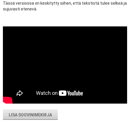
Tässä versiossa on keskitytty siihen, että tekstistä tulee selkeä ja
sujuvasti etenevä.
LISA SOOVINIMEKIRJA