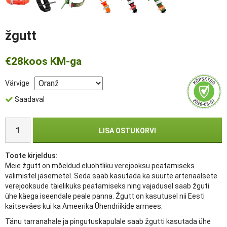
žgutt
€28
koos KM-ga
Värvige
Saadaval
LISA OSTUKORVI
Toote kirjeldus:
Meie žgutt on mõeldud eluohtliku verejooksu peatamiseks
välimistel jäsemetel. Seda saab kasutada ka suurte arteriaalsete
verejooksude täielikuks peatamiseks ning vajadusel saab žguti
ühe käega iseendale peale panna. Žgutt on kasutusel nii Eesti
kaitseväes kui ka Ameerika Ühendriikide armees.
Tänu tarranahale ja pingutuskapulale saab žgutti kasutada ühe