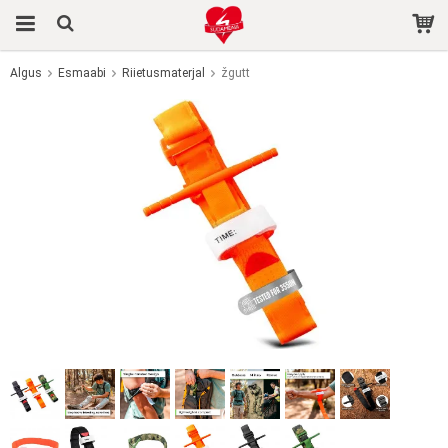
Algus
Esmaabi
Riietusmaterjal
žgutt
Toode on ostukorvi lisatud.