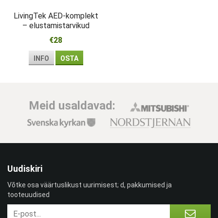
LivingTek AED-komplekt
– elustamistarvikud
esmareageerijale
€28
INFO
OSTA
Meid usaldavad:
Uudiskiri
Võtke osa väärtuslikust uurimisest; d, pakkumised ja
tooteuudised