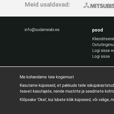
Meid usaldavad:
info@sudameabi.ee
pood
Klienditeeni
Ostutingim
Logi sisse 
Logi sisse
Me kohandame teie kogemust
Kasutame küpsiseid, et pakkuda teile isikupärastatu
teavet kasutajate, nende mustrite ja seadmete kohta
Klõpsake 'Okei', kui lubate kõik küpsised, või valige, 