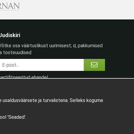
Uudiskiri
Võtke osa väärtuslikust uurimisest; d, pakkumised
ja tooteuudised
sertifitseeritud ehandel
 usaldusväärsete ja turvalistena. Selleks kogume
pool 'Seaded'.