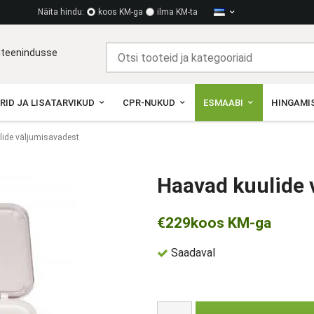
Näita hindu:
koos KM-ga
ilma KM-ta
diteenindusse
RID JA LISATARVIKUD
CPR-NUKUD
ESMAABI
HINGAMIS
lide väljumisavadest
Haavad kuulide 
€229
koos KM-ga
Saadaval