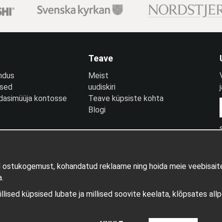
Teave
ndus
Meist
used
uudiskiri
edasimüüja kontosse
Teave küpsiste kohta
Blogi
d ostukogemust, kohandatud reklaame ning hoida meie veebisaite
.
millised küpsised lubate ja millised soovite keelata, klõpsates all