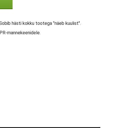
 Sobib hästi kokku tootega "näeb kuulist".
 CPR-mannekeenidele.