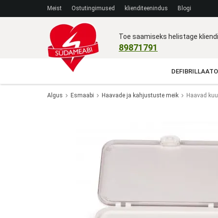
Meist
Ostutingimused
klienditeenindus
Blogi
Toe saamiseks helistage klien
89871791
DEFIBRILLAATO
Algus
Esmaabi
Haavade ja kahjustuste meik
Haavad kuu