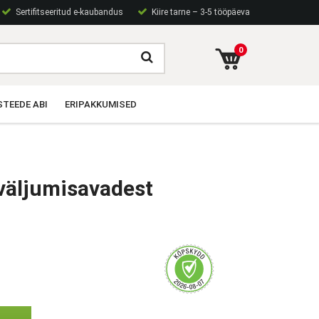
Sertifitseeritud e-kaubandus
Kiire tarne – 3-5 tööpäeva
0
TEEDE ABI
ERIPAKKUMISED
väljumisavadest