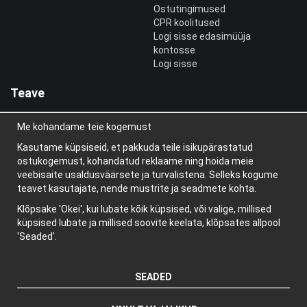
Ostutingimused
CPR koolitused
Logi sisse edasimüüja
kontosse
Logi sisse
Teave
Meist
Me kohandame teie kogemust
uudiskiri
Teave küpsiste kohta
Kasutame küpsiseid, et pakkuda teile isikupärastatud
Blogi
ostukogemust, kohandatud reklaame ning hoida meie
veebisaite usaldusväärsete ja turvalistena. Selleks kogume
teavet kasutajate, nende mustrite ja seadmete kohta.
Klõpsake 'Okei', kui lubate kõik küpsised, või valige, millised
küpsised lubate ja millised soovite keelata, klõpsates allpool
'Seaded'.
SEADED