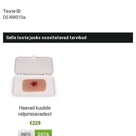
Toote ID:
DS.NW010a
Selle toote jaoks soovitatavad tarvikud
Haavad kuulide
väljumisavadest
€229
INFO
OSTA