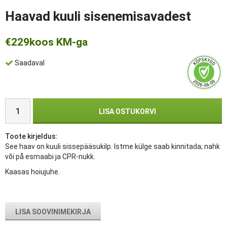
Haavad kuuli sisenemisavadest
€229
koos KM-ga
Saadaval
LISA OSTUKORVI
Toote kirjeldus:
See haav on kuuli sissepääsukilp. Istme külge saab kinnitada; nahk
või på esmaabi ja CPR-nukk.
Kaasas hoiujuhe.
LISA SOOVINIMEKIRJA