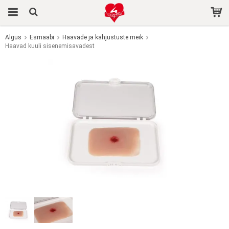
Algus
Esmaabi
Haavade ja kahjustuste meik
Haavad kuuli sisenemisavadest
Toode on ostukorvi lisatud.