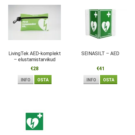
LivingTek AED-komplekt
SEINASILT – AED
– elustamistarvikud
esmareageerijale
€28
€41
INFO
OSTA
INFO
OSTA