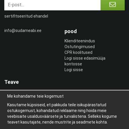
sertifitseeritud ehandel
info@sudameabi.ee
pood
Klienditeenindus
Ostutingimused
CPR koolitused
Logi sisse edasimüüja
kontosse
Logi sisse
Teave
Meist
Me kohandame teie kogemust
uudiskiri
Teave küpsiste kohta
Kasutame küpsiseid, et pakkuda teile isikupärastatud
Blogi
ostukogemust, kohandatud reklaame ning hoida meie
veebisaite usaldusväärsete ja turvalistena. Selleks kogume
teavet kasutajate, nende mustrite ja seadmete kohta.