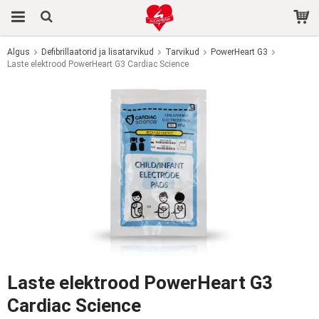
Algus
Defibrillaatorid ja lisatarvikud
Tarvikud
PowerHeart G3
Laste elektrood PowerHeart G3 Cardiac Science
Toode on ostukorvi lisatud.
Laste elektrood PowerHeart G3
Cardiac Science