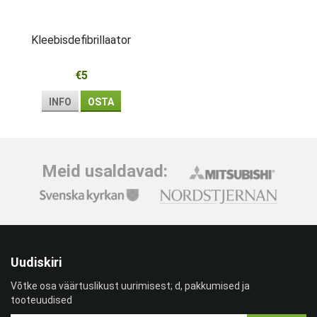
Kleebisdefibrillaator
€5
INFO
OSTA
Meid usaldavad:
Uudiskiri
Võtke osa väärtuslikust uurimisest; d, pakkumised ja
tooteuudised