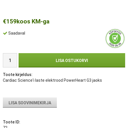
€159
koos KM-ga
Saadaval
LISA OSTUKORVI
Toote kirjeldus:
Cardiac Science'i laste elektrood PowerHeart G3 jaoks
LISA SOOVINIMEKIRJA
Toote ID:
72