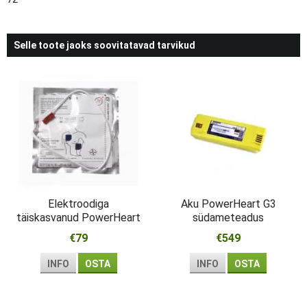
Selle toote jaoks soovitatavad tarvikud
Elektroodiga
Aku PowerHeart G3
täiskasvanud PowerHeart
südameteadus
G3 südameteadus
€79
€549
INFO
OSTA
INFO
OSTA