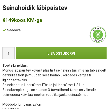
Seinahoidik läbipaistev
€149
koos KM-ga
Saadaval
LISA OSTUKORVI
Toote kirjeldus:
Mõnus läbipaistev kõvast plastist seinakinnitus, mis näitab selgelt
defibrillaatorit ja muudab selle hädaolukordades kergesti
ligipääsetavaks.
Seinakinnitus HeartStart FRx-ile ja HeartStart HS1-le.
Seinakomplektiga on kaasas 3 turvatihendit, mis on võimalik
esimesena käivitusmootori vedeliku jaoks seinasõlmes.
Mõõdud:< br>Laius 27 cm