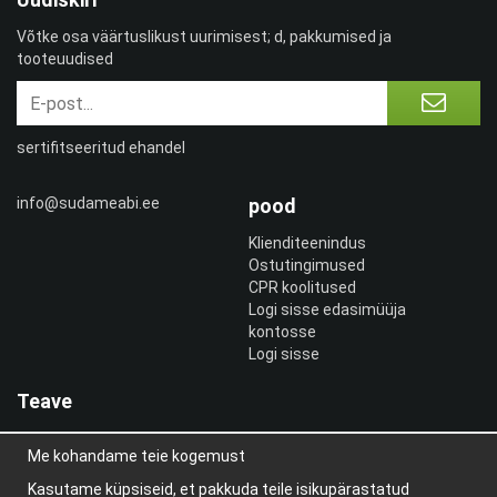
Võtke osa väärtuslikust uurimisest; d, pakkumised ja
tooteuudised
sertifitseeritud ehandel
info@sudameabi.ee
pood
Klienditeenindus
Ostutingimused
CPR koolitused
Logi sisse edasimüüja
kontosse
Logi sisse
Teave
Meist
Me kohandame teie kogemust
uudiskiri
Teave küpsiste kohta
Kasutame küpsiseid, et pakkuda teile isikupärastatud