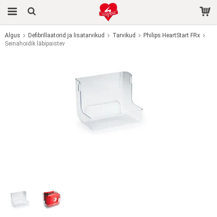
Algus
Defibrillaatorid ja lisatarvikud
Tarvikud
Philips HeartStart FRx
Seinahoidik läbipaistev
Toode on ostukorvi lisatud.