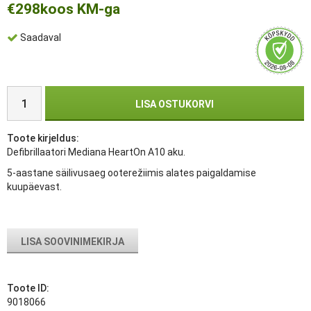
€298
koos KM-ga
Saadaval
LISA OSTUKORVI
Toote kirjeldus:
Defibrillaatori Mediana HeartOn A10 aku.
5-aastane säilivusaeg ooterežiimis alates paigaldamise
kuupäevast.
LISA SOOVINIMEKIRJA
Toote ID:
9018066