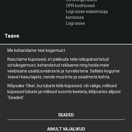
CPR koolitused
Logi sisse edasimüüja
kontosse
Logi sisse
Teave
Meist
Me kohandame teie kogemust
uudiskiri
Teave küpsiste kohta
Kasutame küpsiseid, et pakkuda teile isikupärastatud
Blogi
ostukogemust, kohandatud reklaame ning hoida meie
veebisaite usaldusväärsete ja turvalistena. Selleks kogume
teavet kasutajate, nende mustrite ja seadmete kohta.
Klõpsake 'Okei', kui lubate kõik küpsised, või valige, millised
küpsised lubate ja millised soovite keelata, klõpsates allpool
'Seaded'.
SEADED
AINULT VAJALIKUD