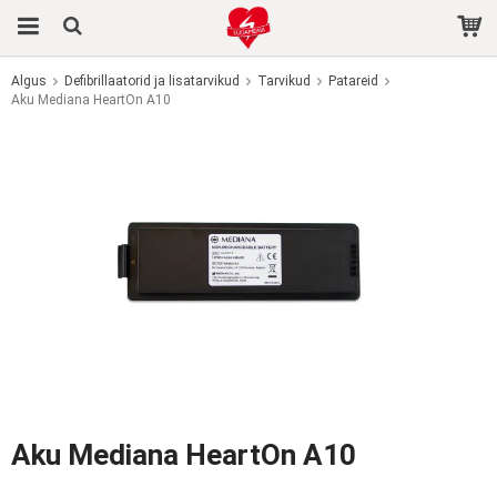
Algus
Defibrillaatorid ja lisatarvikud
Tarvikud
Patareid
Aku Mediana HeartOn A10
Toode on ostukorvi lisatud.
Aku Mediana HeartOn A10