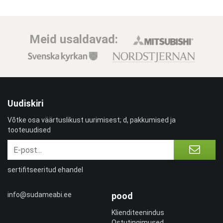
Meid usaldavad:
Uudiskiri
Võtke osa väärtuslikust uurimisest; d, pakkumised ja
tooteuudised
sertifitseeritud ehandel
info@sudameabi.ee
pood
Klienditeenindus
Ostutingimused