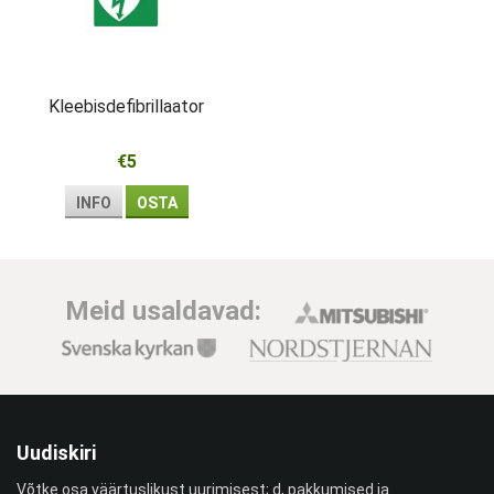
Kleebisdefibrillaator
€5
INFO
OSTA
Meid usaldavad:
Uudiskiri
Võtke osa väärtuslikust uurimisest; d, pakkumised ja