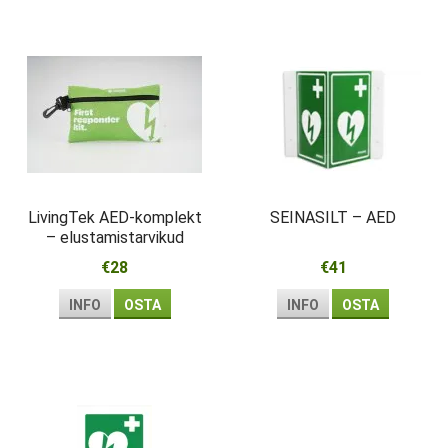
LivingTek AED-komplekt
SEINASILT – AED
– elustamistarvikud
esmareageerijale
€28
€41
INFO
OSTA
INFO
OSTA