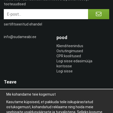
tooteuudised
sertifitseeritud ehandel
info@sudameabi.ee
pood
Klienditeenindus
Ostutingimused
CPR koolitused
Logi sisse edasimüüja
kontosse
Logi sisse
Teave
Meist
Me kohandame teie kogemust
uudiskiri
Teave küpsiste kohta
Kasutame küpsiseid, et pakkuda teile isikupärastatud
Blogi
ostukogemust, kohandatud reklaame ning hoida meie
veebisaite usaldusväärsete ja turvalistena. Selleks kogume