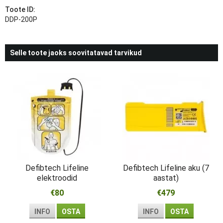
Toote ID:
DDP-200P
Selle toote jaoks soovitatavad tarvikud
Defibtech Lifeline
Defibtech Lifeline aku (7
elektroodid
aastat)
€80
€479
INFO
OSTA
INFO
OSTA