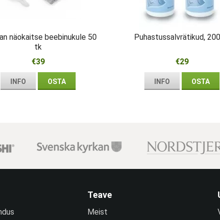
an näokaitse beebinukule 50
Puhastussalvrätikud, 200
tk
€39
€29
INFO
OSTA
INFO
OSTA
Teave
ndus
Meist