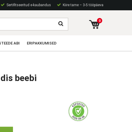
Sertifitseeritud e-kaubandus
Kiire tarne – 3-5 tööpäeva
0
TEEDE ABI
ERIPAKKUMISED
dis beebi