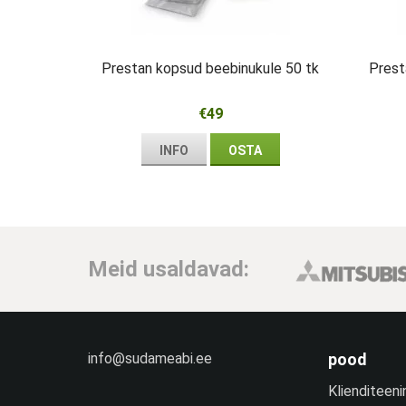
Prestan kopsud beebinukule 50 tk
Prest
€49
INFO
OSTA
Meid usaldavad:
info@sudameabi.ee
pood
Klienditeeni