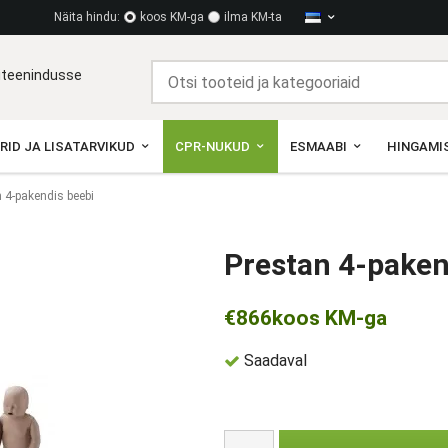
Näita hindu:
koos KM-ga
ilma KM-ta
diteenindusse
RID JA LISATARVIKUD
CPR-NUKUD
ESMAABI
HINGAMIS
 4-pakendis beebi
Prestan 4-paken
€866
koos KM-ga
Saadaval