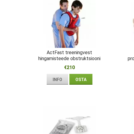
ActFast treeningvest
hingamisteede obstruktsiooni
pr
jaoks
€210
INFO
OSTA