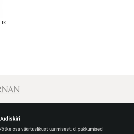
 tk
Uudiskiri
Võtke osa väärtuslikust uurimisest; d, pakkumised