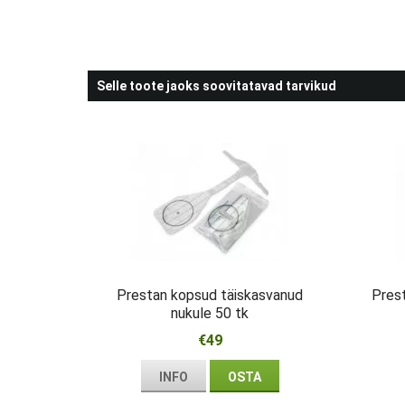
Selle toote jaoks soovitatavad tarvikud
Prestan kopsud täiskasvanud
Prest
nukule 50 tk
€49
INFO
OSTA