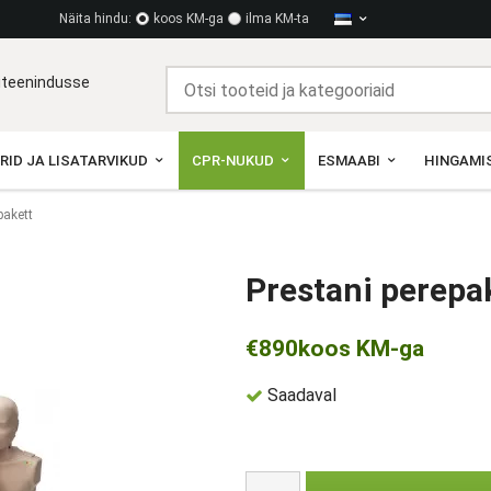
Näita hindu:
koos KM-ga
ilma KM-ta
diteenindusse
RID JA LISATARVIKUD
CPR-NUKUD
ESMAABI
HINGAMIS
pakett
Prestani perepa
€890
koos KM-ga
Saadaval