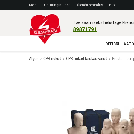
Meist
Ostutingimused
klienditeenindus
Blogi
Toe saamiseks helistage klien
89871791
DEFIBRILLAATO
Algus
CPR-nukud
CPR nukud täiskasvanud
Prestani pere