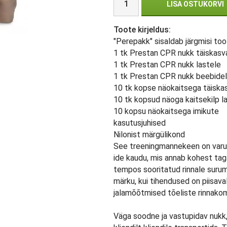
LISA OSTUKORVI
Toote kirjeldus:
"Perepakk" sisaldab järgmisi too
1 tk Prestan CPR nukk täiskas
1 tk Prestan CPR nukk lastele
1 tk Prestan CPR nukk beebide
10 tk kopse näokaitsega täiska
10 tk kopsud näoga kaitsekilp l
10 kopsu näokaitsega imikute
kasutusjuhised
Nilonist märgülikond
See treeningmannekeen on varus
ide kaudu, mis annab kohest taga
tempos sooritatud rinnale surumi
märku, kui tihendused on piisav
jalamõõtmised tõeliste rinnakom
Väga soodne ja vastupidav nukk, 