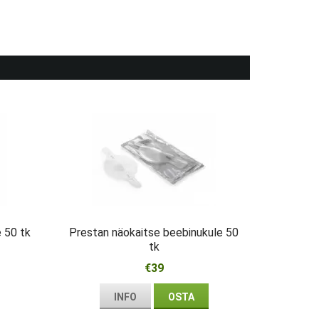
 50 tk
Prestan näokaitse beebinukule 50
tk
€39
INFO
OSTA