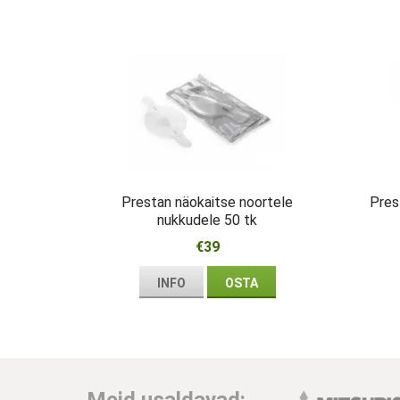
Prestan näokaitse noortele
Pres
nukkudele 50 tk
€39
INFO
OSTA
Meid usaldavad: