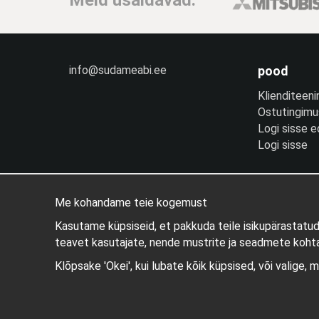
info@sudameabi.ee
pood
Klienditeeni
Ostutingim
Logi sisse 
Logi sisse
Me kohandame teie kogemust
Kasutame küpsiseid, et pakkuda teile isikupärastatu
teavet kasutajate, nende mustrite ja seadmete kohta
Klõpsake 'Okei', kui lubate kõik küpsised, või valige, 