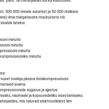
Tea "päris" nii materjalides kui ka kasutuses.
 nt. 500 000 rinnale surumist ja 50 000 rindkere
ine) ilma märgatavate muutusteta või
isalda lateksi.
ooni minutis
siooni minutis
pressiooni minutis
 kompressiooniks minutis
ere
usel osaleja piisava rinnakompressiooni
amisteed avama.
kompressioonide sügavus ja ajastus
miseks, näomaski ja kopsuvedeliku sisestamiseks;
terjalides, mis taluvad elektroodidest liim