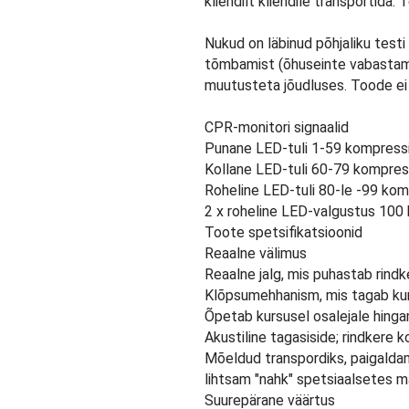
kliendilt kliendile transportida. 
Nukud on läbinud põhjaliku testi
tõmbamist (õhuseinte vabastam
muutusteta jõudluses. Toode ei s
CPR-monitori signaalid
Punane LED-tuli 1-59 kompressi
Kollane LED-tuli 60-79 kompres
Roheline LED-tuli 80-le -99 kom
2 x roheline LED-valgustus 100
Toote spetsifikatsioonid
Reaalne välimus
Reaalne jalg, mis puhastab rindk
Klõpsumehhanism, mis tagab kurs
Õpetab kursusel osalejale hing
Akustiline tagasiside; rindkere 
Mõeldud transpordiks, paigalda
lihtsam "nahk" spetsiaalsetes ma
Suurepärane väärtus