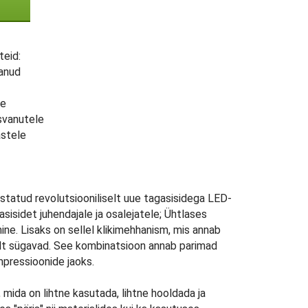
teid:
vanud
le
svanutele
astele
tatud revolutsiooniliselt uue tagasisidega LED-
sisidet juhendajale ja osalejatele; Ühtlases
ne. Lisaks on sellel klikimehhanism, mis annab
alt sügavad. See kombinatsioon annab parimad
pressioonide jaoks.
mida on lihtne kasutada, lihtne hooldada ja