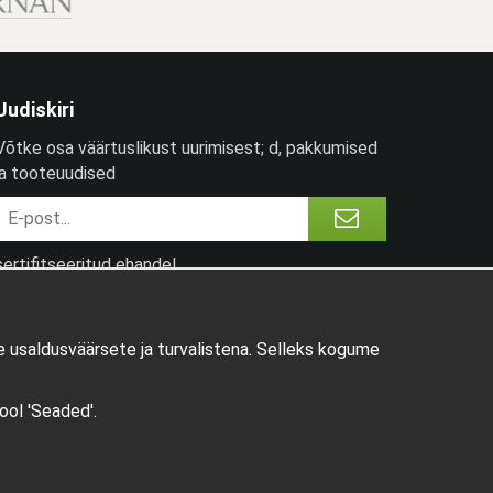
Uudiskiri
Võtke osa väärtuslikust uurimisest; d, pakkumised
ja tooteuudised
sertifitseeritud ehandel
 usaldusväärsete ja turvalistena. Selleks kogume
pool 'Seaded'.