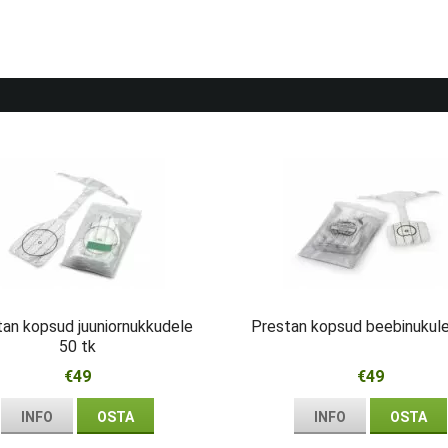
an kopsud juuniornukkudele
Prestan kopsud beebinukule
50 tk
€49
€49
INFO
OSTA
INFO
OSTA