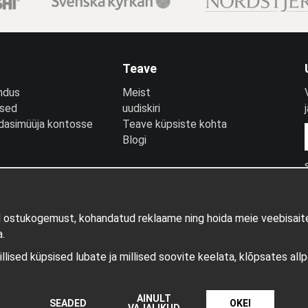
Teave
ndus
Meist
used
uudiskiri
edasimüüja kontosse
Teave küpsiste kohta
Blogi
d ostukogemust, kohandatud reklaame ning hoida meie veebisaite
.
millised küpsised lubate ja millised soovite keelata, klõpsates all
Tootja: Wikinggruppen
AINULT
SEADED
OKEI