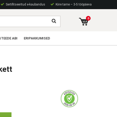
Sertifitseeritud e-kaubandus
Kiire tarne – 3-5 tööpäeva
0
TEEDE ABI
ERIPAKKUMISED
kett