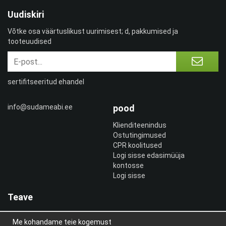
Uudiskiri
Võtke osa väärtuslikust uurimisest; d, pakkumised ja
tooteuudised
sertifitseeritud ehandel
info@sudameabi.ee
pood
Klienditeenindus
Ostutingimused
CPR koolitused
Logi sisse edasimüüja
kontosse
Logi sisse
Teave
Meist
Me kohandame teie kogemust
uudiskiri