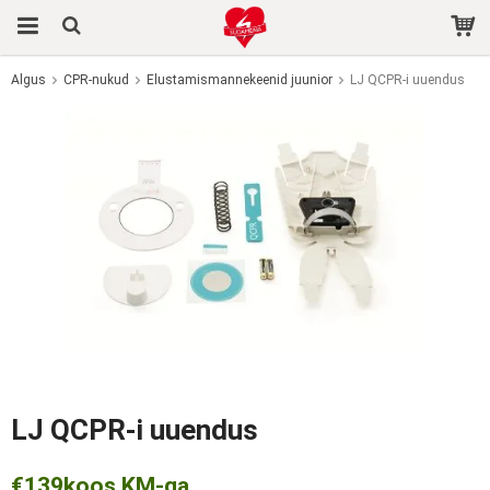
Algus
CPR-nukud
Elustamismannekeenid juunior
LJ QCPR-i uuendus
Toode on ostukorvi lisatud.
LJ QCPR-i uuendus
€139
koos KM-ga