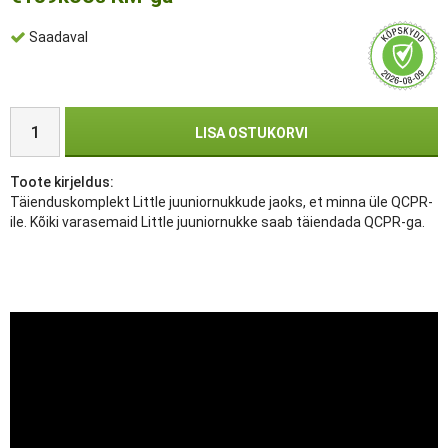
Saadaval
LISA OSTUKORVI
Toote kirjeldus:
Täienduskomplekt Little juuniornukkude jaoks, et minna üle QCPR-
ile. Kõiki varasemaid Little juuniornukke saab täiendada QCPR-ga.