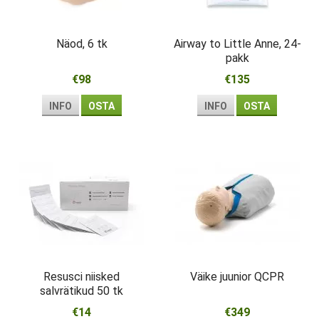
Näod, 6 tk
Airway to Little Anne, 24-
pakk
€98
€135
INFO
OSTA
INFO
OSTA
Resusci niisked
Väike juunior QCPR
salvrätikud 50 tk
€14
€349