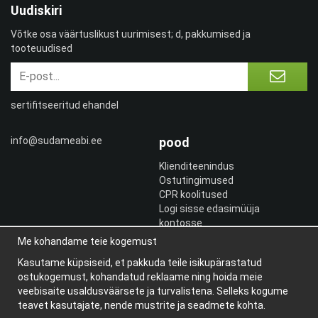
Uudiskiri
Võtke osa väärtuslikust uurimisest; d, pakkumised ja
tooteuudised
sertifitseeritud ehandel
info@sudameabi.ee
pood
Klienditeenindus
Ostutingimused
CPR koolitused
Logi sisse edasimüüja
kontosse
Logi sisse
Me kohandame teie kogemust
Kasutame küpsiseid, et pakkuda teile isikupärastatud
Teave
ostukogemust, kohandatud reklaame ning hoida meie
Meist
veebisaite usaldusväärsete ja turvalistena. Selleks kogume
uudiskiri
teavet kasutajate, nende mustrite ja seadmete kohta.