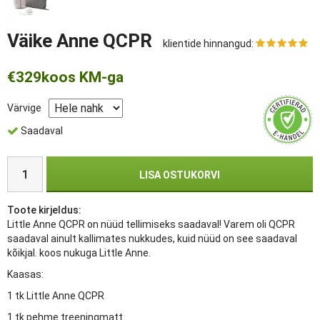
Väike Anne QCPR
klientide hinnangud:
€329
koos KM-ga
Värvige
Saadaval
LISA OSTUKORVI
Toote kirjeldus:
Little Anne QCPR on nüüd tellimiseks saadaval! Varem oli QCPR
saadaval ainult kallimates nukkudes, kuid nüüd on see saadaval
kõikjal. koos nukuga Little Anne.
Kaasas:
1 tk Little Anne QCPR
1 tk pehme treeningmatt