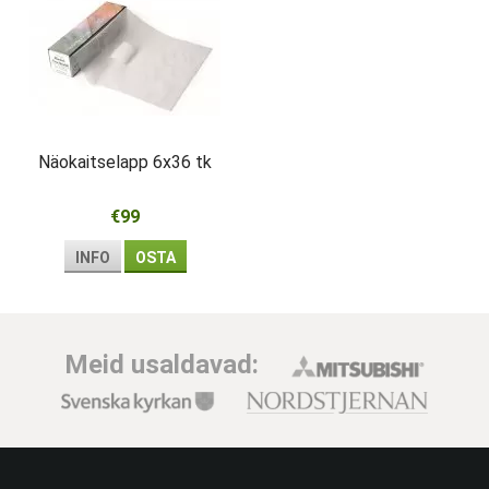
Näokaitselapp 6x36 tk
€99
INFO
OSTA
Meid usaldavad: