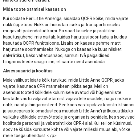
Näiteks suurem ekraan.
Mida toote ostmisel kaasas on
Kui sõidate Per Little Anne'iga, sisaldab QCPR kõike, mida vajate
nukk õppetöös. Nukk on hoiustamiseks ja transportimiseks
mugavalt pakendatud karpi. Sa saad ka selge ja praktiline
kasutusjuhend, mis näitab, kuidas harjutusi sooritada ja kuidas
kasutada QCPR funktsioone. Lisaks on kaasas pehme matt
harjutuste sooritamiseks. Nukuga on kaasas ka kuus niisket
salvrätikut, kaks vahetusnäod, samuti två paigaldised
hingamisteede saagimine; et saate need asendada.
Aksessuaarid ja koolitus
Meie valikust leiate kõik tarvikud, mida Little Anne QCPR jaoks
vajate. kasutada CPR mannekeeni pikka aega. Meil on
asendustooted kõikidele kulumisele avatud või hügieeniliste
kestade vastu väljavahetamist vajavatele osadele, nagu rindkere
nahk, näod ja hingamisteed. See koos vastupidava konstruktsiooni
ja suurepäraste omadustega muudab Little Anne’i jätkusuutlikuks
valikuks kõikidele ettevõtetele ja organisatsioonidele, kes soovivad
koolitada personali ja vabatahtlikke CPR-i alal. Kui teil on küsimusi,
soovite küsida kursuste kohta või vajate milleski muus abi, võtke
meie toega ühendust.< /p>