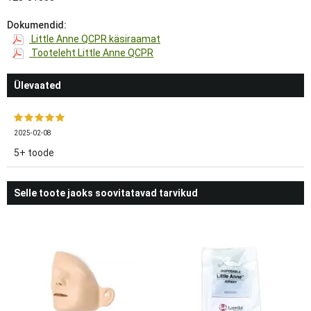
Dokumendid:
Little Anne QCPR käsiraamat
Tooteleht Little Anne QCPR
Ülevaated
2025-02-08
5+ toode
Selle toote jaoks soovitatavad tarvikud