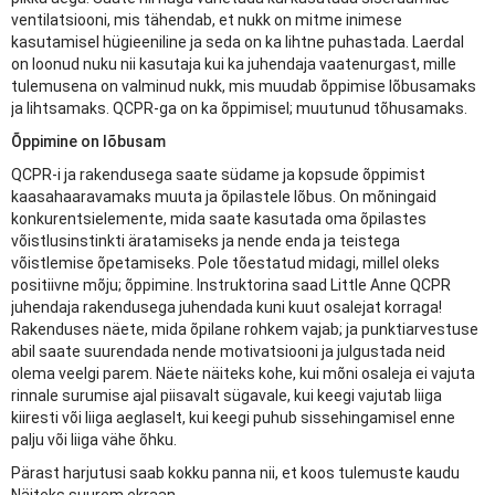
ventilatsiooni, mis tähendab, et nukk on mitme inimese
kasutamisel hügieeniline ja seda on ka lihtne puhastada. Laerdal
on loonud nuku nii kasutaja kui ka juhendaja vaatenurgast, mille
tulemusena on valminud nukk, mis muudab õppimise lõbusamaks
ja lihtsamaks. QCPR-ga on ka õppimisel; muutunud tõhusamaks.
Õppimine on lõbusam
QCPR-i ja rakendusega saate südame ja kopsude õppimist
kaasahaaravamaks muuta ja õpilastele lõbus. On mõningaid
konkurentsielemente, mida saate kasutada oma õpilastes
võistlusinstinkti äratamiseks ja nende enda ja teistega
võistlemise õpetamiseks. Pole tõestatud midagi, millel oleks
positiivne mõju; õppimine. Instruktorina saad Little Anne QCPR
juhendaja rakendusega juhendada kuni kuut osalejat korraga!
Rakenduses näete, mida õpilane rohkem vajab; ja punktiarvestuse
abil saate suurendada nende motivatsiooni ja julgustada neid
olema veelgi parem. Näete näiteks kohe, kui mõni osaleja ei vajuta
rinnale surumise ajal piisavalt sügavale, kui keegi vajutab liiga
kiiresti või liiga aeglaselt, kui keegi puhub sissehingamisel enne
palju või liiga vähe õhku.
Pärast harjutusi saab kokku panna nii, et koos tulemuste kaudu