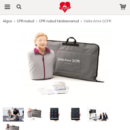
Algus
CPR-nukud
CPR nukud täiskasvanud
Väike Anne QCPR
Toode on ostukorvi lisatud.