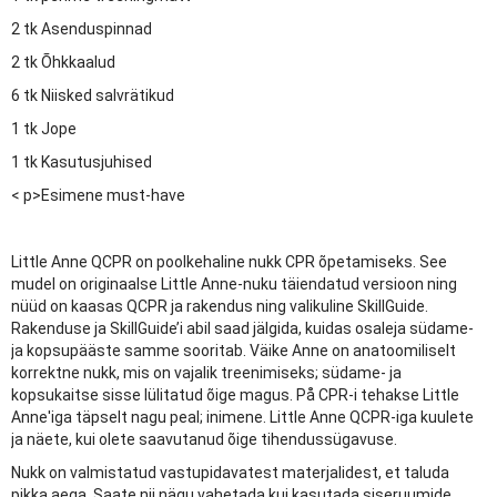
2 tk Asenduspinnad
2 tk Õhkkaalud
6 tk Niisked salvrätikud
1 tk Jope
1 tk Kasutusjuhised
< p>Esimene must-have
Little Anne QCPR on poolkehaline nukk CPR õpetamiseks. See
mudel on originaalse Little Anne-nuku täiendatud versioon ning
nüüd on kaasas QCPR ja rakendus ning valikuline SkillGuide.
Rakenduse ja SkillGuide’i abil saad jälgida, kuidas osaleja südame-
ja kopsupääste samme sooritab. Väike Anne on anatoomiliselt
korrektne nukk, mis on vajalik treenimiseks; südame- ja
kopsukaitse sisse lülitatud õige magus. På CPR-i tehakse Little
Anne'iga täpselt nagu peal; inimene. Little Anne QCPR-iga kuulete
ja näete, kui olete saavutanud õige tihendussügavuse.
Nukk on valmistatud vastupidavatest materjalidest, et taluda
pikka aega. Saate nii nägu vahetada kui kasutada siseruumide