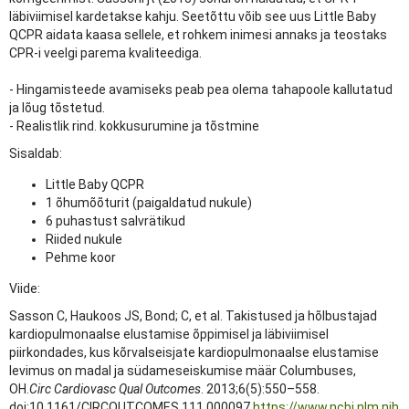
läbiviimisel kardetakse kahju. Seetõttu võib see uus Little Baby
QCPR aidata kaasa sellele, et rohkem inimesi annaks ja teostaks
CPR-i veelgi parema kvaliteediga.
- Hingamisteede avamiseks peab pea olema tahapoole kallutatud
ja lõug tõstetud.
- Realistlik rind. kokkusurumine ja tõstmine
Sisaldab:
Little Baby QCPR
1 õhumõõturit (paigaldatud nukule)
6 puhastust salvrätikud
Riided nukule
Pehme koor
Viide:
Sasson C, Haukoos JS, Bond; C, et al. Takistused ja hõlbustajad
kardiopulmonaalse elustamise õppimisel ja läbiviimisel
piirkondades, kus kõrvalseisjate kardiopulmonaalse elustamise
levimus on madal ja südameseiskumise määr Columbuses,
OH.
Circ Cardiovasc Qual Outcomes
. 2013;6(5):550–558.
doi:10.1161/CIRCOUTCOMES.111.000097
https://www.ncbi.nlm.nih.