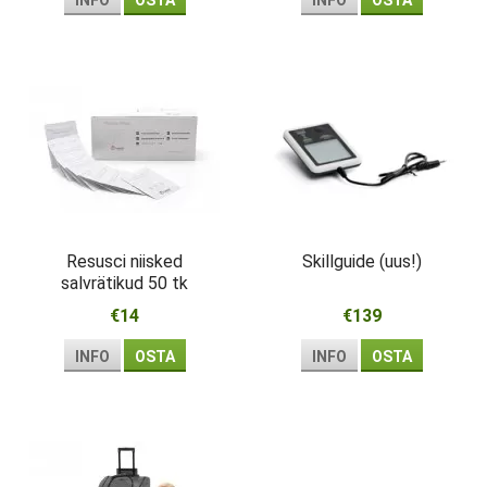
INFO
OSTA
INFO
OSTA
Resusci niisked
Skillguide (uus!)
salvrätikud 50 tk
€14
€139
INFO
OSTA
INFO
OSTA