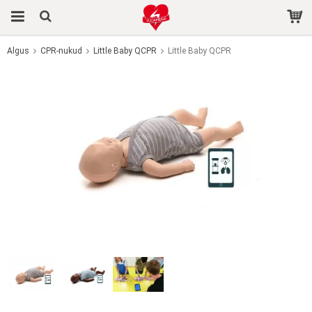
Algus
CPR-nukud
Little Baby QCPR
Little Baby QCPR
Toode on ostukorvi lisatud.