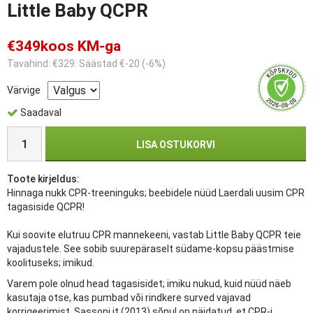
Little Baby QCPR
€349
koos KM-ga
Tavahind: €329. Säästad €-20 (-6%)
Värvige
Saadaval
LISA OSTUKORVI
Toote kirjeldus:
Hinnaga nukk CPR-treeninguks; beebidele nüüd Laerdali uusim CPR
tagasiside QCPR!
Kui soovite elutruu CPR mannekeeni, vastab Little Baby QCPR teie
vajadustele. See sobib suurepäraselt südame-kopsu päästmise
koolituseks; imikud.
Varem pole olnud head tagasisidet; imiku nukud, kuid nüüd näeb
kasutaja otse, kas pumbad või rindkere surved vajavad
korrigeerimist. Sassoni jt (2013) sõnul on näidatud, et CPR-i