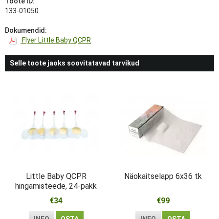
Toote ID:
133-01050
Dokumendid:
Flyer Little Baby QCPR
Selle toote jaoks soovitatavad tarvikud
Little Baby QCPR
Näokaitselapp 6x36 tk
hingamisteede, 24-pakk
€34
€99