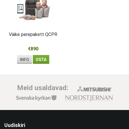
Väike perepakett QCPR
€890
INFO
OSTA
Meid usaldavad:
Uudiskiri