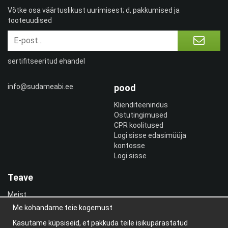
Võtke osa väärtuslikust uurimisest; d, pakkumised ja
tooteuudised
sertifitseeritud ehandel
info@sudameabi.ee
pood
Klienditeenindus
Ostutingimused
CPR koolitused
Logi sisse edasimüüja
kontosse
Logi sisse
Teave
Meist
uudiskiri
Me kohandame teie kogemust
Teave küpsiste kohta
Kasutame küpsiseid, et pakkuda teile isikupärastatud
Blogi