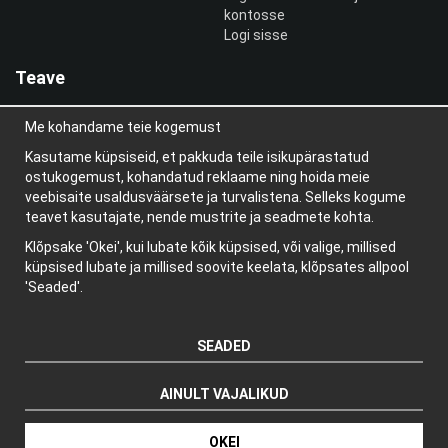
kontosse
Logi sisse
Teave
Meist
Me kohandame teie kogemust
uudiskiri
Teave küpsiste kohta
Kasutame küpsiseid, et pakkuda teile isikupärastatud
Blogi
ostukogemust, kohandatud reklaame ning hoida meie
veebisaite usaldusväärsete ja turvalistena. Selleks kogume
teavet kasutajate, nende mustrite ja seadmete kohta.
Klõpsake 'Okei', kui lubate kõik küpsised, või valige, millised
küpsised lubate ja millised soovite keelata, klõpsates allpool
'Seaded'.
SEADED
AINULT VAJALIKUD
Tootja: Wikinggruppen
OKEI