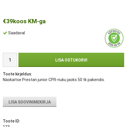
€39
koos KM-ga
Saadaval
LISA OSTUKORVI
Toote kirjeldus:
Näokaitse Prestan junior CPR-nuku jaoks 50 tk pakendis.
LISA SOOVINIMEKIRJA
Toote ID:
123