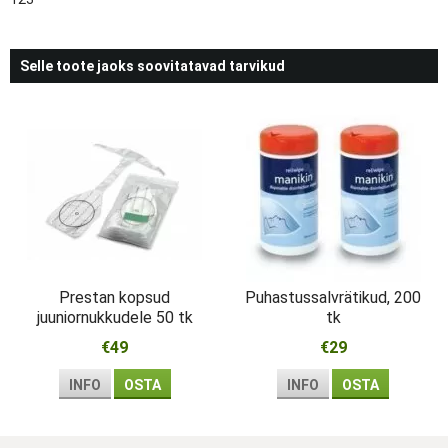
Selle toote jaoks soovitatavad tarvikud
Prestan kopsud
Puhastussalvrätikud, 200
juuniornukkudele 50 tk
tk
€49
€29
INFO
OSTA
INFO
OSTA