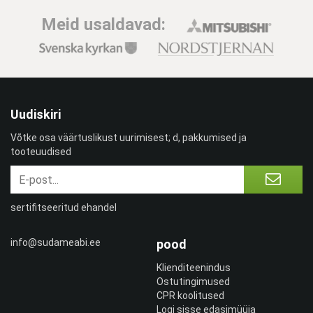
Meid usaldavad:
Uudiskiri
Võtke osa väärtuslikust uurimisest; d, pakkumised ja
tooteuudised
sertifitseeritud ehandel
info@sudameabi.ee
pood
Klienditeenindus
Ostutingimused
CPR koolitused
Logi sisse edasimüüja