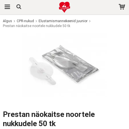
Algus
CPR-nukud
Elustamismannekeenid juunior
Prestan näokaitse noortele nukkudele 50 tk
Toode on ostukorvi lisatud.
Prestan näokaitse noortele
nukkudele 50 tk