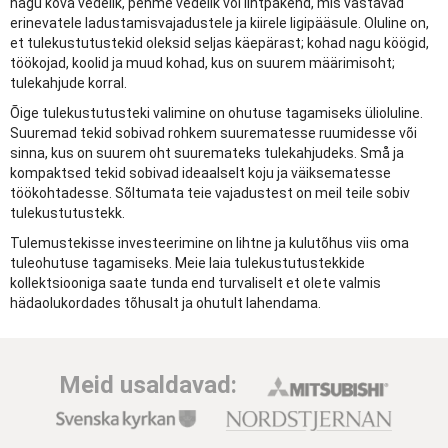
nagu kõva vedelik, pehme vedelik või lihtpakend, mis vastavad
erinevatele ladustamisvajadustele ja kiirele ligipääsule. Oluline on,
et tulekustutustekid oleksid seljas käepärast; kohad nagu köögid,
töökojad, koolid ja muud kohad, kus on suurem määrimisoht;
tulekahjude korral.
Õige tulekustutusteki valimine on ohutuse tagamiseks ülioluline.
Suuremad tekid sobivad rohkem suurematesse ruumidesse või
sinna, kus on suurem oht suuremateks tulekahjudeks. Små ja
kompaktsed tekid sobivad ideaalselt koju ja väiksematesse
töökohtadesse. Sõltumata teie vajadustest on meil teile sobiv
tulekustutustekk.
Tulemustekisse investeerimine on lihtne ja kulutõhus viis oma
tuleohutuse tagamiseks. Meie laia tulekustutustekkide
kollektsiooniga saate tunda end turvaliselt et olete valmis
hädaolukordades tõhusalt ja ohutult lahendama.
Meid usaldavad: