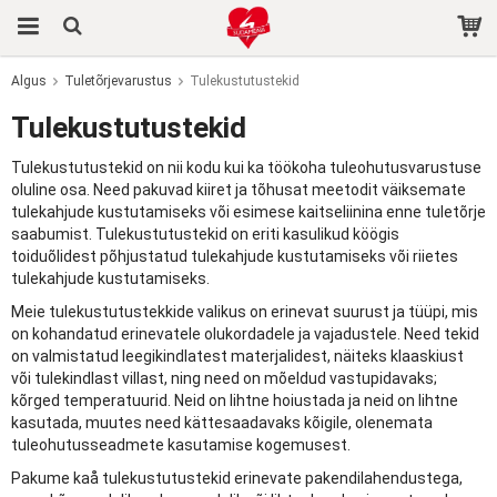
Algus
Tuletõrjevarustus
Tulekustutustekid
Toode on ostukorvi lisatud.
Tulekustutustekid
Tulekustutustekid on nii kodu kui ka töökoha tuleohutusvarustuse
oluline osa. Need pakuvad kiiret ja tõhusat meetodit väiksemate
tulekahjude kustutamiseks või esimese kaitseliinina enne tuletõrje
saabumist. Tulekustutustekid on eriti kasulikud köögis
toiduõlidest põhjustatud tulekahjude kustutamiseks või riietes
tulekahjude kustutamiseks.
Meie tulekustutustekkide valikus on erinevat suurust ja tüüpi, mis
on kohandatud erinevatele olukordadele ja vajadustele. Need tekid
on valmistatud leegikindlatest materjalidest, näiteks klaaskiust
või tulekindlast villast, ning need on mõeldud vastupidavaks;
kõrged temperatuurid. Neid on lihtne hoiustada ja neid on lihtne
kasutada, muutes need kättesaadavaks kõigile, olenemata
tuleohutusseadmete kasutamise kogemusest.
Pakume kaå tulekustutustekid erinevate pakendilahendustega,