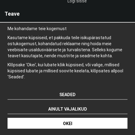
Logi sisse
Teave
Meist
Me kohandame teie kogemust
uudiskiri
Teave küpsiste kohta
Kasutame küpsiseid, et pakkuda teile isikupärastatud
Blogi
ostukogemust, kohandatud reklaame ning hoida meie
veebisaite usaldusväärsete ja turvalistena. Selleks kogume
teavet kasutajate, nende mustrite ja seadmete kohta.
Klõpsake 'Okei', kui lubate kõik küpsised, või valige, millised
küpsised lubate ja millised soovite keelata, klõpsates allpool
'Seaded'.
SEADED
AINULT VAJALIKUD
Tootja: Wikinggruppen
OKEI