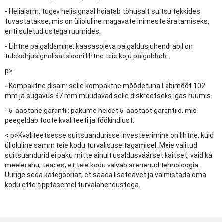
- Helialarm: tugev helisignaal hoiatab tõhusalt suitsu tekkides
tuvastatakse, mis on ülioluline magavate inimeste äratamiseks,
eriti suletud ustega ruumides.
- Lihtne paigaldamine: kaasasoleva paigaldusjuhendi abil on
tulekahjusignalisatsiooni lihtne teie koju paigaldada.
p>
- Kompaktne disain: selle kompaktne mõõdetuna Läbimõõt 102
mm ja sügavus 37 mm muudavad selle diskreetseks igas ruumis.
- 5-aastane garantii: pakume heldet 5-aastast garantiid, mis
peegeldab toote kvaliteeti ja töökindlust.
< p>Kvaliteetsesse suitsuandurisse investeerimine on lihtne, kuid
ülioluline samm teie kodu turvalisuse tagamisel. Meie valitud
suitsuandurid ei paku mitte ainult usaldusväärset kaitset, vaid ka
meelerahu, teades, et teie kodu valvab arenenud tehnoloogia.
Uurige seda kategooriat, et saada lisateavet ja valmistada oma
kodu ette tipptasemel turvalahendustega.