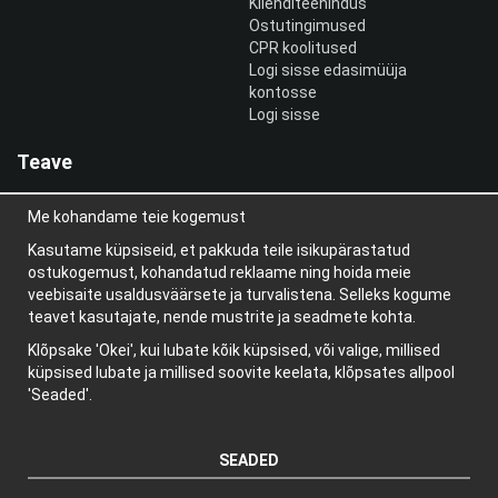
Klienditeenindus
Ostutingimused
CPR koolitused
Logi sisse edasimüüja
kontosse
Logi sisse
Teave
Meist
Me kohandame teie kogemust
uudiskiri
Teave küpsiste kohta
Kasutame küpsiseid, et pakkuda teile isikupärastatud
Blogi
ostukogemust, kohandatud reklaame ning hoida meie
veebisaite usaldusväärsete ja turvalistena. Selleks kogume
teavet kasutajate, nende mustrite ja seadmete kohta.
Klõpsake 'Okei', kui lubate kõik küpsised, või valige, millised
küpsised lubate ja millised soovite keelata, klõpsates allpool
'Seaded'.
SEADED