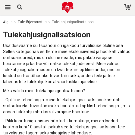
Algus
Tuletõrjevarustus
Tulekahjusignalisatsioon
Toode on ostukorvi lisatud.
Tulekahjusignalisatsioon
Usaldusväärne suitsuandur on iga kodu turvalisuse oluline osa.
Selles kategoorias esitleme meie eksklusiivseid ja hoolikalt valitud
suitsuandureid, mis on oluline seade, mis pakub varajase
hoiatamise ja kaitse võimalike tulekahjude eest. Meie valitud
tulekahjusignalisatsioon on kvaliteetne optiline andur, mis on
loodud suitsu tõhusaks tuvastamiseks, andes teile ja teie
lähedastele tulekahju korral väärtusliku ajaeelise
Miks valida meie tulekahjusignalisatsioon?
- Optiline tehnoloogia: meie tulekahjusignalisatsioon kasutab
suitsu kiireks tuvastamiseks täiustatud optilist tehnoloogiat, mis
annab tulekahju ohu korral varajase hoiatuse.
- Pikk kasutusiga: sisseehitatud liitiumakuga, mis on loodud
kestma kuni 10 aastat, pakub see tulekahjusignalisatsioon teie
turvalisuse tagamiseks pikaajalise lahenduse.