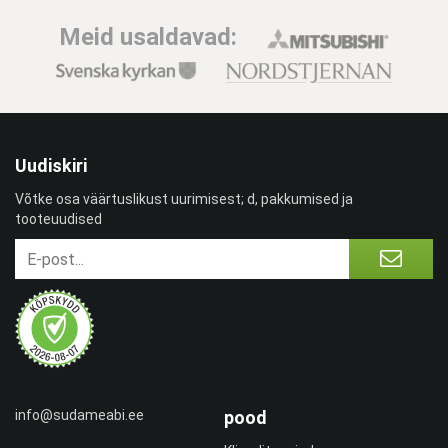
Meid usaldavad:
Uudiskiri
Võtke osa väärtuslikust uurimisest; d, pakkumised ja
tooteuudised
info@sudameabi.ee
pood