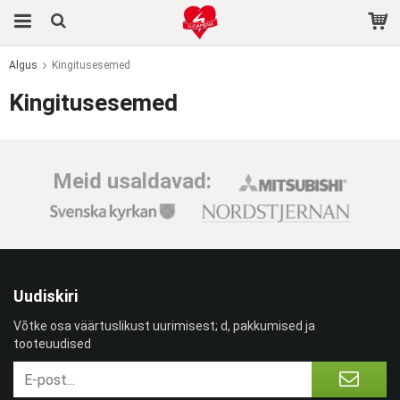
Algus
Kingitusesemed
Toode on ostukorvi lisatud.
Kingitusesemed
Meid usaldavad:
Uudiskiri
Võtke osa väärtuslikust uurimisest; d, pakkumised ja
tooteuudised