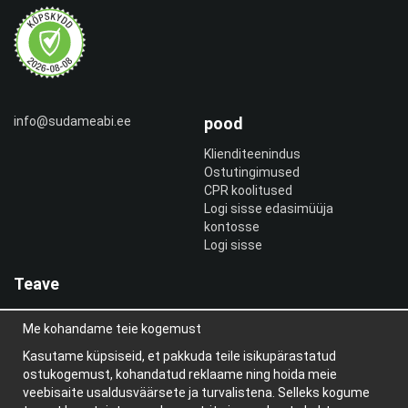
info@sudameabi.ee
pood
Klienditeenindus
Ostutingimused
CPR koolitused
Logi sisse edasimüüja
kontosse
Logi sisse
Teave
Meist
Me kohandame teie kogemust
uudiskiri
Teave küpsiste kohta
Kasutame küpsiseid, et pakkuda teile isikupärastatud
Blogi
ostukogemust, kohandatud reklaame ning hoida meie
veebisaite usaldusväärsete ja turvalistena. Selleks kogume