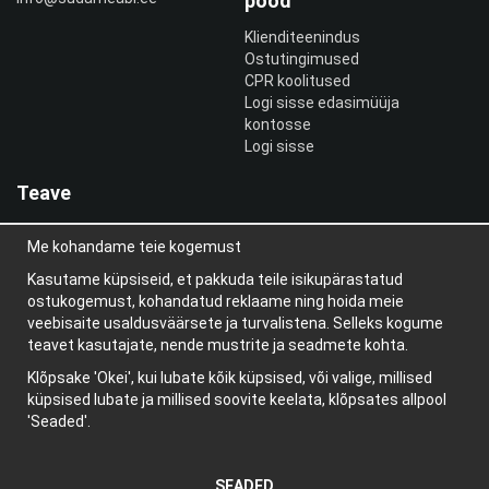
pood
Klienditeenindus
Ostutingimused
CPR koolitused
Logi sisse edasimüüja
kontosse
Logi sisse
Teave
Meist
Me kohandame teie kogemust
uudiskiri
Teave küpsiste kohta
Kasutame küpsiseid, et pakkuda teile isikupärastatud
Blogi
ostukogemust, kohandatud reklaame ning hoida meie
veebisaite usaldusväärsete ja turvalistena. Selleks kogume
teavet kasutajate, nende mustrite ja seadmete kohta.
Klõpsake 'Okei', kui lubate kõik küpsised, või valige, millised
küpsised lubate ja millised soovite keelata, klõpsates allpool
'Seaded'.
SEADED