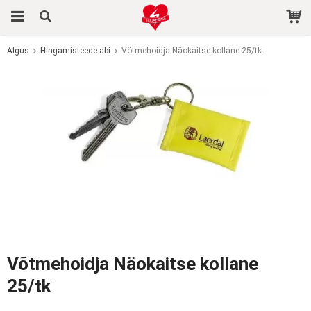
Algus
Hingamisteede abi
Võtmehoidja Näokaitse kollane 25/tk
Toode on ostukorvi lisatud.
Võtmehoidja Näokaitse kollane
25/tk