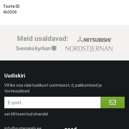
Toote ID:
460008
Meid usaldavad:
Uudiskiri
Võtke osa väärtuslikust uurimisest; d, pakkumised ja
tooteuudised
sertifitseeritud ehandel
info@sudameabi.ee