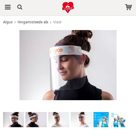
Algus
Hingamisteede abi
Visiir
Toode on ostukorvi lisatud.