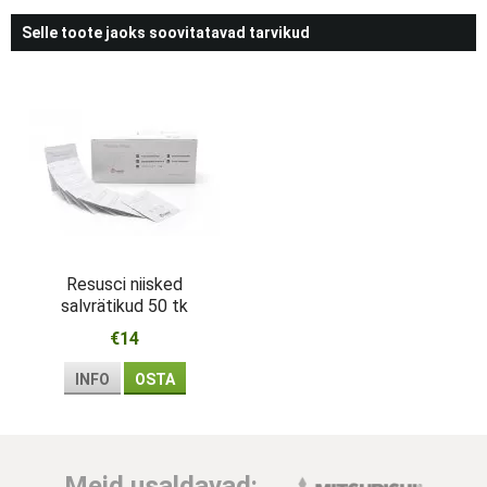
Selle toote jaoks soovitatavad tarvikud
Resusci niisked
salvrätikud 50 tk
€14
INFO
OSTA
Meid usaldavad: