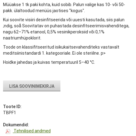
Müüakse 1 tk paki kohta, kuid sobib. Palun valige kas 10- või 50-
pakk. ülaltoodud menüüs jaotises "kogus".
Kui soovite visiiri desinfitseerida või uuesti kasutada, siis palun
;ndig, soå Soovitatav on puhastada desinfitseerimisvahenditega,
nagu 62–71% etanool, 0,5% vesinikperoksiid või 0,1%
naatriumhüpoklorit.
Toode on klassifitseeritud isikukaitsevahenditeks vastavalt
meditsiinistandardi 1. kategooriale. Ei ole steriilne. p>
Hoidke jahedas ja kuivas temperatuuril 5–40 °C.
LISA SOOVINIMEKIRJA
Toote ID:
TBPF1
Dokumendid:
Tehnilised andmed