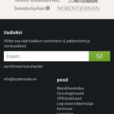
Uudiskiri
Võtke osa väärtuslikust uurimisest; d, pakkumised ja
tooteuudised
sertifitseeritud ehandel
info@sudameabi.ee
pood
Klienditeenindus
Ostutingimused
CPR koolitused
Logi sisse edasimüüja
kontosse
Logi sisse