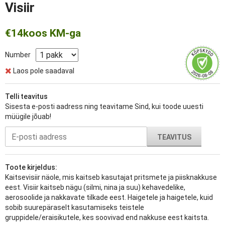
Visiir
€14
koos KM-ga
Number
Laos pole saadaval
Telli teavitus
Sisesta e-posti aadress ning teavitame Sind, kui toode uuesti
müügile jõuab!
TEAVITUS
Toote kirjeldus:
Kaitsevisiir näole, mis kaitseb kasutajat pritsmete ja piisknakkuse
eest. Visiir kaitseb nägu (silmi, nina ja suu) kehavedelike,
aerosoolide ja nakkavate tilkade eest. Haigetele ja haigetele, kuid
sobib suurepäraselt kasutamiseks teistele
gruppidele/eraisikutele, kes soovivad end nakkuse eest kaitsta.