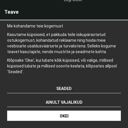
Teave
Meist
Me kohandame teie kogemust
uudiskiri
Teave küpsiste kohta
Kasutame küpsiseid, et pakkuda teile isikupärastatud
Blogi
ostukogemust, kohandatud reklaame ning hoida meie
veebisaite usaldusväärsete ja turvalistena. Selleks kogume
teavet kasutajate, nende mustrite ja seadmete kohta.
Klõpsake 'Okei', kui lubate kõik küpsised, või valige, millised
küpsised lubate ja millised soovite keelata, klõpsates allpool
'Seaded'.
SEADED
AINULT VAJALIKUD
Tootja: Wikinggruppen
OKEI