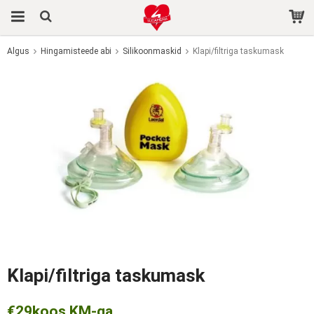
Algus
Hingamisteede abi
Silikoonmaskid
Klapi/filtriga taskumask
Toode on ostukorvi lisatud.
Klapi/filtriga taskumask
€29
koos KM-ga