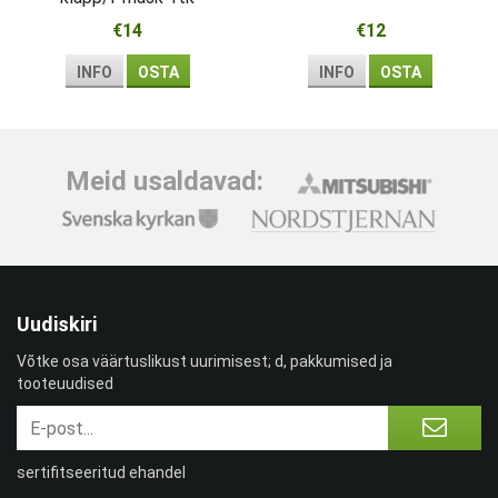
€14
€12
INFO
OSTA
INFO
OSTA
Meid usaldavad:
Uudiskiri
Võtke osa väärtuslikust uurimisest; d, pakkumised ja
tooteuudised
sertifitseeritud ehandel