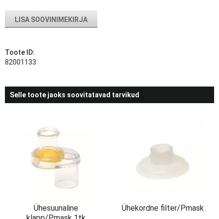
LISA SOOVINIMEKIRJA
Toote ID:
82001133
Selle toote jaoks soovitatavad tarvikud
Ühesuunaline
Ühekordne filter/Pmask
klapp/Pmask 1tk