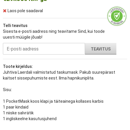
Laos pole saadaval
Telli teavitus
Sisesta e-posti aadress ning teavitame Sind, kui toode
uuesti müügile jõuab!
TEAVITUS
Toote kirjeldus:
Juhtiva Laerdali valmistatud taskumask. Pakub suurepärast
kaitset sissepuhumiste eest. Ilma hapnikuniplita.
Sisu:
1 PocketMask koos klapi ja täiteainega kollases karbis
1 paar kindaid
1 niiske salvrätik
1 ingliskeelne kasutusjuhend