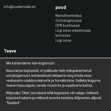
info@sudameabi.ee
pood
Klienditeenindus
Ostutingimused
CPR koolitused
Logi sisse edasimüüja
kontosse
Logi sisse
Teave
Meist
Me kohandame teie kogemust
uudiskiri
Teave küpsiste kohta
Kasutame küpsiseid, et pakkuda teile isikupärastatud
Blogi
ostukogemust, kohandatud reklaame ning hoida meie
veebisaite usaldusväärsete ja turvalistena. Selleks kogume
teavet kasutajate, nende mustrite ja seadmete kohta.
Klõpsake 'Okei', kui lubate kõik küpsised, või valige, millised
küpsised lubate ja millised soovite keelata, klõpsates allpool
'Seaded'.