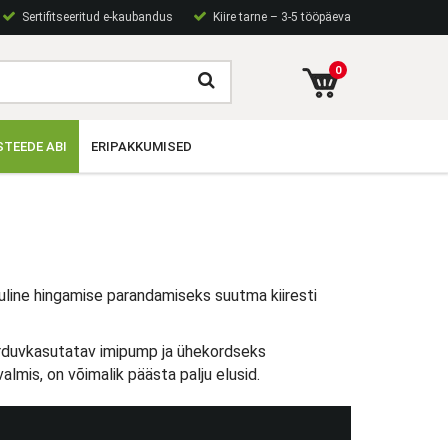
Sertifitseeritud e-kaubandus
Kiire tarne – 3-5 tööpäeva
0
TEEDE ABI
ERIPAKKUMISED
 oluline hingamise parandamiseks suutma kiiresti
korduvkasutatav imipump ja ühekordseks
mis, on võimalik päästa palju elusid.