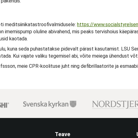
 pakendis.
eti meditsiinikatastroofivalmidusele:
https://www.socialstyrelse
n imemispump oluline abivahend, mis peaks tervishoius käepäras
usid kaotada.
lu, kuna seda puhastatakse pidevalt pärast kasutamist. LSU Se
ada. Kui vajate valiku tegemisel abi, võite meiega ühendust võt
ssson, meie CPR-koolituse juht ning defibrillaatorite ja esmaabi 
Teave