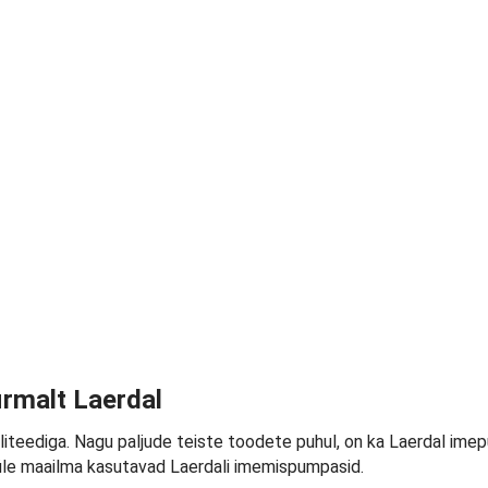
irmalt Laerdal
teediga. Nagu paljude teiste toodete puhul, on ka Laerdal imepu
 üle maailma kasutavad Laerdali imemispumpasid.