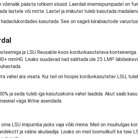
võimalik päästa rohkem elusid. Laerdali imemispumpadel on fun
tada lastele või mitte. Lastel ja imikutel tuleb kasutada madala
hädaolukordades kasutada. See on sageli kiirabiautode varustuse
rdal
süsteemiga ja LSU Reusable koos korduvkasutatava konteineriga
0+ mmHG. Lisaks suudavad nad säilitada üle 25 LMP läbilaskevõim
puhastada.
orra vahel ära visata. Kui teil on hoopis korduvkasutatav LSU, tul
0% ja seda tuleb iga kasutuskorra vahel laadida. Akut saab kasu
masinal väga lihtne asendada.
ida oma LSU imipumba jaoks vaja võib minna. Meil on muuhulgas ko
ndekott ja väline akulaadija. Lisaks on meil loomulikult ka teie L