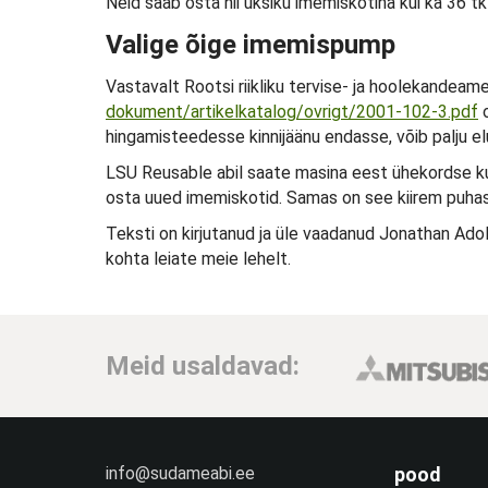
Neid saab osta nii üksiku imemiskotina kui ka 36 tk
Valige õige imemispump
Vastavalt Rootsi riikliku tervise- ja hoolekandeam
dokument/artikelkatalog/ovrigt/2001-102-3.pdf
o
hingamisteedesse kinnijäänu endasse, võib palju el
LSU Reusable abil saate masina eest ühekordse ku
osta uued imemiskotid. Samas on see kiirem puhast
Teksti on kirjutanud ja üle vaadanud Jonathan Adolf
kohta leiate meie lehelt.
Meid usaldavad:
info@sudameabi.ee
pood