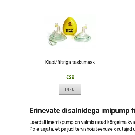
Klapi/filtriga taskumask
€29
INFO
Erinevate disainidega imipump f
Laerdali imemispump on valmistatud kõrgeima kvali
Pole asjata, et paljud tervishoiuteenuse osutajad