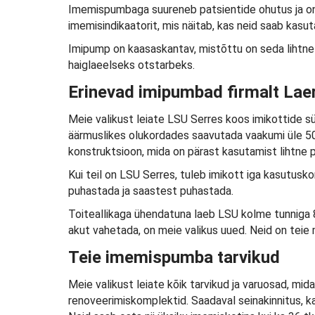
Imemispumbaga suureneb patsientide ohutus ja on 
imemisindikaatorit, mis näitab, kas neid saab kasu
Imipump on kaasaskantav, mistõttu on seda lihtne 
haiglaeelseks otstarbeks.
Erinevad imipumbad firmalt Lae
Meie valikust leiate LSU Serres koos imikottide 
äärmuslikes olukordades saavutada vaakumi üle 50
konstruktsioon, mida on pärast kasutamist lihtne 
Kui teil on LSU Serres, tuleb imikott iga kasutusk
puhastada ja saastest puhastada.
Toiteallikaga ühendatuna laeb LSU kolme tunniga 8
akut vahetada, on meie valikus uued. Neid on teie 
Teie imemispumba tarvikud
Meie valikust leiate kõik tarvikud ja varuosad, m
renoveerimiskomplektid. Saadaval seinakinnitus, ka