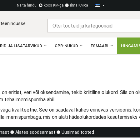
Näita hindu:
koos KM-ga
ilma KM-ta
diteenindusse
RID JA LISATARVIKUD
CPR-NUKUD
ESMAABI
HINGAMIS
 on eritist, veri või oksendamine, tekib kriitiline olukord. Siis on
am teha imemispumba abil.
 väga kvaliteetne. See on saadaval kahes erinevas versioonis: 
a imemispumbaga, mis on alati hädaolukordades kasutamiseks val
imast
Alates soodsamast
Uusimad tooted