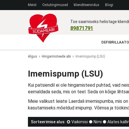
Meist
Ostutingimused
klienditeenindus
Blogi
Toe saamiseks helistage klien
89871791
DEFIBRILLAATO
Algus
Hingamisteede abi
Imemispump (LSU)
Imemispump (LSU)
Kui patsiendil ei ole hingamisteed puhtad, vaid neis
eemaldada seda, mis on teel. Seda on kõige lihts
Meie valikust leiate Laerdali imemispumba, mis on
kasutamiseks mõeldud imipump. Võimsa ja töökindl
Sorteerimise alus:
Vaikimisi
Nimi
Alates kall