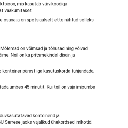
ktsioon, mis kasutab värvikoodiga
mat vaakumitaset.
 osana ja on spetsiaalselt ette nähtud selleks
. Mõlemad on võimsad ja tõhusad ning võivad
e. Neil on ka pritsmekindel disain ja
eb konteiner pärast iga kasutuskorda tühjendada,
tada umbes 45 minutit. Kui teil on vaja imipumba
rduvkasutatavad konteinerid ja
SU Serrese jaoks vajalikud ühekordsed imikotid.