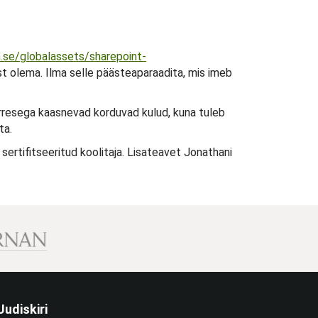
n.se/globalassets/sharepoint-
t olema. Ilma selle päästeaparaadita, mis imeb
rresega kaasnevad korduvad kulud, kuna tuleb
ta.
sertifitseeritud koolitaja. Lisateavet Jonathani
Uudiskiri