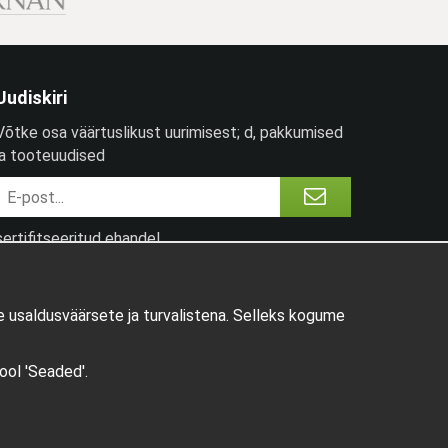
Uudiskiri
Võtke osa väärtuslikust uurimisest; d, pakkumised
ja tooteuudised
sertifitseeritud ehandel
 usaldusväärsete ja turvalistena. Selleks kogume
pool 'Seaded'.