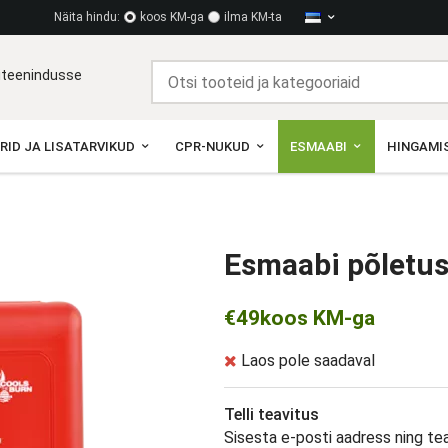
Näita hindu:
koos KM-ga
ilma KM-ta
diteenindusse
RID JA LISATARVIKUD
CPR-NUKUD
ESMAABI
HINGAMIS
Esmaabi põletus
€49
koos KM-ga
Laos pole saadaval
Telli teavitus
Sisesta e-posti aadress ning te