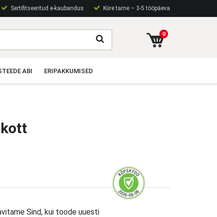
Sertifitseeritud e-kaubandus
Kiire tarne – 3-5 tööpäeva
0
TEEDE ABI
ERIPAKKUMISED
kott
avitame Sind, kui toode uuesti