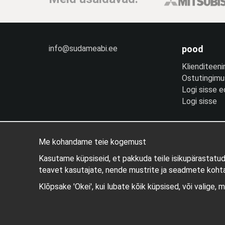
info@sudameabi.ee
pood
Klienditeeni
Ostutingim
Logi sisse 
Logi sisse
Me kohandame teie kogemust
Kasutame küpsiseid, et pakkuda teile isikupärastatu
teavet kasutajate, nende mustrite ja seadmete kohta
Klõpsake 'Okei', kui lubate kõik küpsised, või valige, 