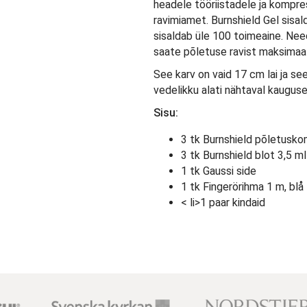
headele tööriistadele ja kompres
ravimiamet. Burnshield Gel sisal
sisaldab üle 100 toimeaine. Nee
saate põletuse ravist maksimaa
See karv on vaid 17 cm lai ja s
vedelikku alati nähtaval kauguse
Sisu:
3 tk Burnshield põletusk
3 tk Burnshield blot 3,5 m
1 tk Gaussi side
1 tk Fingerörihma 1 m, blå
< li>1 paar kindaid