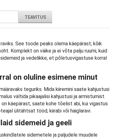
TEAVITUS
 raviks. See toode peaks olema käepärast; kõik
ht. Komplekt on väike ja ei võta palju ruumi, kuid
u, sidemeid ja vedelikke, et põletusvigastuse korral
ral on oluline esimene minut
ääravaks teguriks. Mida kiiremini saate kahjustusi
lus vältida pikaajalisi kahjustusi ja armistumist.
on käepärast, saate kohe tõelist abi, kui vigastus
ajal ülitähtsat tööd; kiirabi või haiglaravi.
laid sidemeid ja geeli
uskindlatele sidemetele ja paljudele muudele