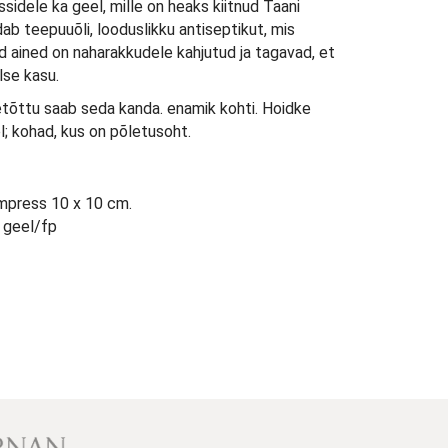
sidele ka geel, mille on heaks kiitnud Taani
dab teepuuõli, looduslikku antiseptikut, mis
d ained on naharakkudele kahjutud ja tagavad, et
lse kasu.
eetõttu saab seda kanda. enamik kohti. Hoidke
l; kohad, kus on põletusoht.
ompress 10 x 10 cm.
l geel/fp