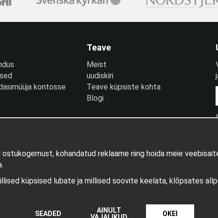
Teave
ndus
Meist
used
uudiskiri
edasimüüja kontosse
Teave küpsiste kohta
Blogi
d ostukogemust, kohandatud reklaame ning hoida meie veebisaite
.
millised küpsised lubate ja millised soovite keelata, klõpsates all
AINULT
Tootja: Wikinggruppen
SEADED
OKEI
VAJALIKUD