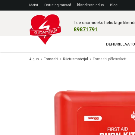
Meist
Ostutingimused
klienditeenindus
Blogi
Toe saamiseks helistage klien
89871791
DEFIBRILLAATO
Algus
Esmaabi
Riietusmaterjal
Esmaabi põletuskott