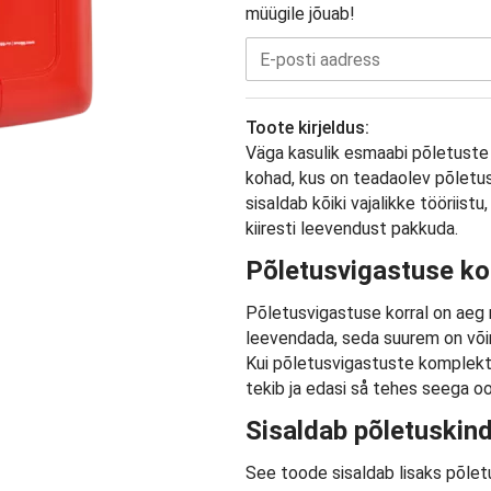
müügile jõuab!
Toote kirjeldus:
Väga kasulik esmaabi põletuste
kohad, kus on teadaolev põletuso
sisaldab kõiki vajalikke tööriist
kiiresti leevendust pakkuda.
Põletusvigastuse kor
Põletusvigastuse korral on aeg m
leevendada, seda suurem on võima
Kui põletusvigastuste komplekt 
tekib ja edasi så tehes seega oote
Sisaldab põletuskind
See toode sisaldab lisaks põlet