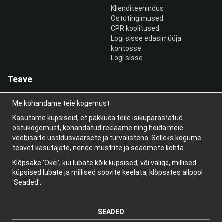
Klienditeenindus
Ostutingimused
CPR koolitused
Logi sisse edasimüüja
kontosse
Logi sisse
Teave
Meist
Me kohandame teie kogemust
uudiskiri
Teave küpsiste kohta
Kasutame küpsiseid, et pakkuda teile isikupärastatud
Blogi
ostukogemust, kohandatud reklaame ning hoida meie
veebisaite usaldusväärsete ja turvalistena. Selleks kogume
teavet kasutajate, nende mustrite ja seadmete kohta.
Klõpsake 'Okei', kui lubate kõik küpsised, või valige, millised
küpsised lubate ja millised soovite keelata, klõpsates allpool
'Seaded'.
SEADED