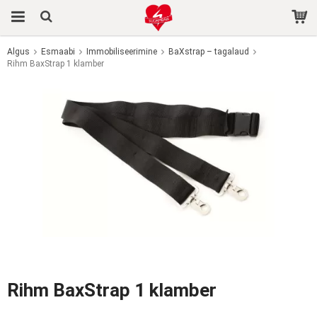
Algus
Esmaabi
Immobiliseerimine
BaXstrap – tagalaud
Rihm BaxStrap 1 klamber
Toode on ostukorvi lisatud.
Rihm BaxStrap 1 klamber