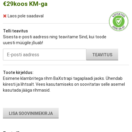
€29
koos KM-ga
Laos pole saadaval
Telli teavitus
Sisesta e-posti aadress ning teavitame Sind, kui toode
uuesti müügile jõuab!
TEAVITUS
Toote kirjeldus:
Esimene klambritega rihm BaXstrapi tagaplaadi jaoks. Ühendab
kiiresti ja lihtsalt. Vees kasutamiseks on soovitatav selle asemel
kasutada jääga rihmasid.
LISA SOOVINIMEKIRJA