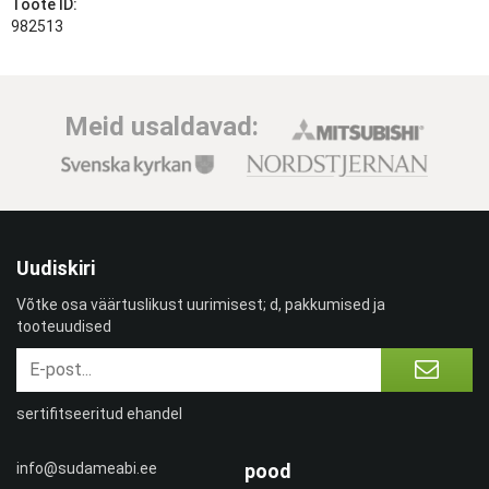
Toote ID:
982513
Meid usaldavad:
Uudiskiri
Võtke osa väärtuslikust uurimisest; d, pakkumised ja
tooteuudised
sertifitseeritud ehandel
info@sudameabi.ee
pood