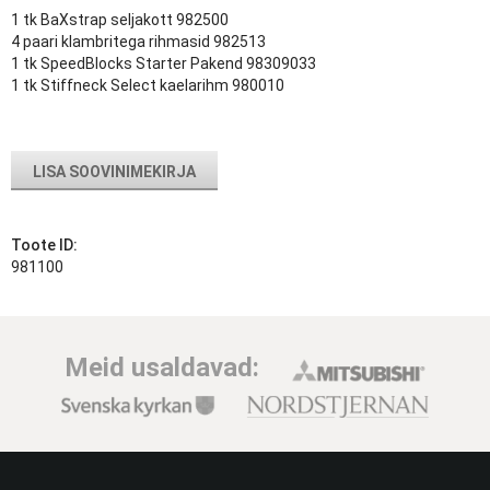
1 tk BaXstrap seljakott 982500
4 paari klambritega rihmasid 982513
1 tk SpeedBlocks Starter Pakend 98309033
1 tk Stiffneck Select kaelarihm 980010
LISA SOOVINIMEKIRJA
Toote ID:
981100
Meid usaldavad: