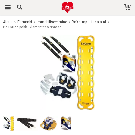
Algus
Esmaabi
Immobiliseerimine
BaXstrap – tagalaud
BaXstrap pakk - klambritega rihmad
Toode on ostukorvi lisatud.