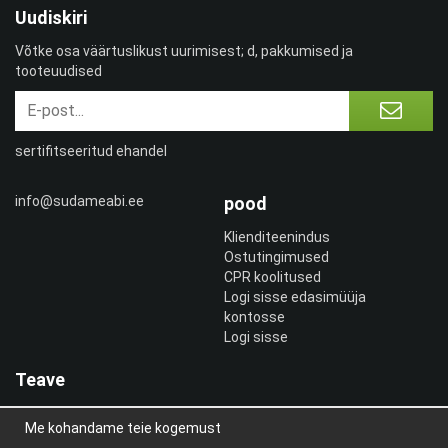
Uudiskiri
Võtke osa väärtuslikust uurimisest; d, pakkumised ja
tooteuudised
sertifitseeritud ehandel
info@sudameabi.ee
pood
Klienditeenindus
Ostutingimused
CPR koolitused
Logi sisse edasimüüja
kontosse
Logi sisse
Teave
Meist
Me kohandame teie kogemust
uudiskiri