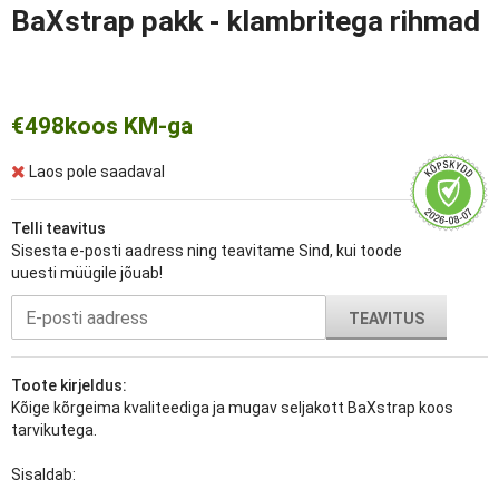
BaXstrap pakk - klambritega rihmad
€498
koos KM-ga
Laos pole saadaval
Telli teavitus
Sisesta e-posti aadress ning teavitame Sind, kui toode
uuesti müügile jõuab!
TEAVITUS
Toote kirjeldus:
Kõige kõrgeima kvaliteediga ja mugav seljakott BaXstrap koos
tarvikutega.
Sisaldab: