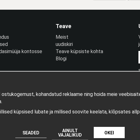
Teave
ndus
Meist
used
uudiskiri
edasimüüja kontosse
Teave küpsiste kohta
Blogi
d ostukogemust, kohandatud reklaame ning hoida meie veebisaite
.
millised küpsised lubate ja millised soovite keelata, klõpsates all
Tootja: Wikinggruppen
AINULT
SEADED
OKEI
VAJALIKUD