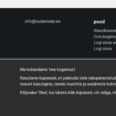
info@sudameabi.ee
pood
Klienditeeni
Ostutingim
Logi sisse 
Logi sisse
Me kohandame teie kogemust
Kasutame küpsiseid, et pakkuda teile isikupärastatu
teavet kasutajate, nende mustrite ja seadmete kohta
Klõpsake 'Okei', kui lubate kõik küpsised, või valige, 