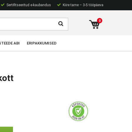
Sertifitseeritud e-kaubandus
Kiire tarne – 3-5 tööpäeva
0
TEEDE ABI
ERIPAKKUMISED
kott