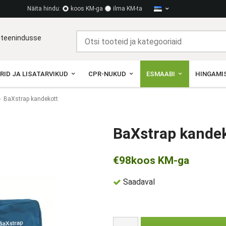
Näita hindu:
koos KM-ga
ilma KM-ta
diteenindusse
RID JA LISATARVIKUD
CPR-NUKUD
ESMAABI
HINGAMIS
BaXstrap kandekott
BaXstrap kande
€98
koos KM-ga
Saadaval