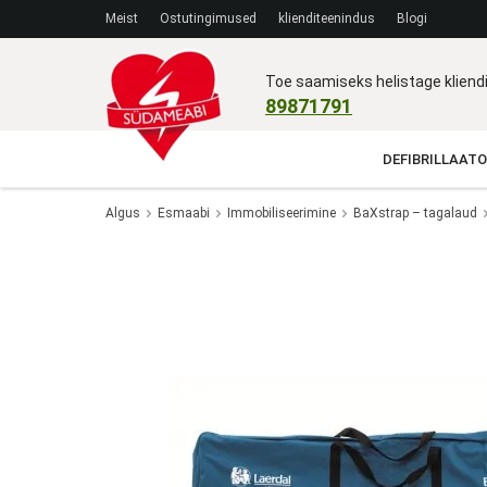
Meist
Ostutingimused
klienditeenindus
Blogi
Toe saamiseks helistage klien
89871791
DEFIBRILLAATO
Algus
Esmaabi
Immobiliseerimine
BaXstrap – tagalaud