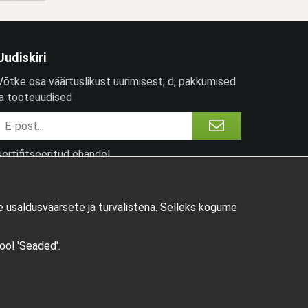
Uudiskiri
Võtke osa väärtuslikust uurimisest; d, pakkumised
ja tooteuudised
sertifitseeritud ehandel
 usaldusväärsete ja turvalistena. Selleks kogume
pool 'Seaded'.