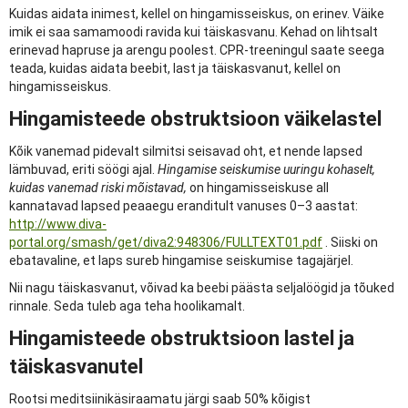
Kuidas aidata inimest, kellel on hingamisseiskus, on erinev. Väike
imik ei saa samamoodi ravida kui täiskasvanu. Kehad on lihtsalt
erinevad hapruse ja arengu poolest. CPR-treeningul saate seega
teada, kuidas aidata beebit, last ja täiskasvanut, kellel on
hingamisseiskus.
Hingamisteede obstruktsioon väikelastel
Kõik vanemad pidevalt silmitsi seisavad oht, et nende lapsed
lämbuvad, eriti söögi ajal.
Hingamise seiskumise uuringu kohaselt,
kuidas vanemad riski mõistavad,
on hingamisseiskuse all
kannatavad lapsed peaaegu eranditult vanuses 0–3 aastat:
http://www.diva-
portal.org/smash/get/diva2:948306/FULLTEXT01.pdf
. Siiski on
ebatavaline, et laps sureb hingamise seiskumise tagajärjel.
Nii nagu täiskasvanut, võivad ka beebi päästa seljalöögid ja tõuked
rinnale. Seda tuleb aga teha hoolikamalt.
Hingamisteede obstruktsioon lastel ja
täiskasvanutel
Rootsi meditsiinikäsiraamatu järgi saab 50% kõigist