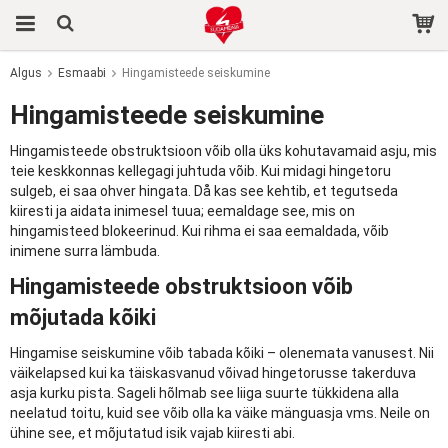
Algus
Esmaabi
Hingamisteede seiskumine
Toode on ostukorvi lisatud.
Hingamisteede seiskumine
Hingamisteede obstruktsioon võib olla üks kohutavamaid asju, mis
teie keskkonnas kellegagi juhtuda võib. Kui midagi hingetoru
sulgeb, ei saa ohver hingata. Då kas see kehtib, et tegutseda
kiiresti ja aidata inimesel tuua; eemaldage see, mis on
hingamisteed blokeerinud. Kui rihma ei saa eemaldada, võib
inimene surra lämbuda.
Hingamisteede obstruktsioon võib
mõjutada kõiki
Hingamise seiskumine võib tabada kõiki – olenemata vanusest. Nii
väikelapsed kui ka täiskasvanud võivad hingetorusse takerduva
asja kurku pista. Sageli hõlmab see liiga suurte tükkidena alla
neelatud toitu, kuid see võib olla ka väike mänguasja vms. Neile on
ühine see, et mõjutatud isik vajab kiiresti abi.