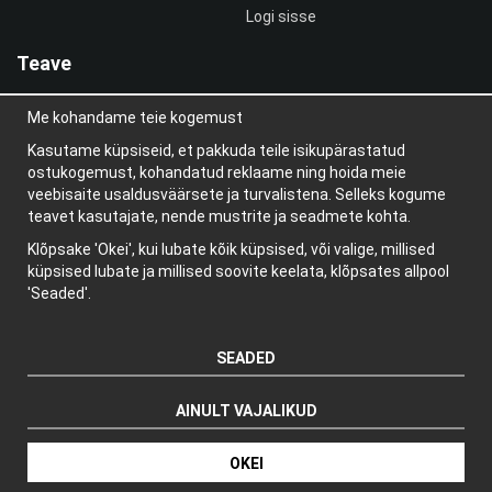
Logi sisse
Teave
Meist
Me kohandame teie kogemust
uudiskiri
Teave küpsiste kohta
Kasutame küpsiseid, et pakkuda teile isikupärastatud
Blogi
ostukogemust, kohandatud reklaame ning hoida meie
veebisaite usaldusväärsete ja turvalistena. Selleks kogume
teavet kasutajate, nende mustrite ja seadmete kohta.
Klõpsake 'Okei', kui lubate kõik küpsised, või valige, millised
küpsised lubate ja millised soovite keelata, klõpsates allpool
'Seaded'.
SEADED
AINULT VAJALIKUD
Tootja: Wikinggruppen
OKEI