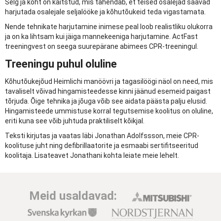
Selg ja kõht on kaitstud, mis tähendab, et teised osalejad saavad
harjutada osalejale seljalööke ja kõhutõukeid teda vigastamata.
Nende tehnikate harjutamine inimese peal loob realistliku olukorra
ja on ka lihtsam kui jäiga mannekeeniga harjutamine. ActFast
treeningvest on seega suurepärane abimees CPR-treeningul.
Treeningu puhul oluline
Kõhutõukejõud Heimlichi manöövri ja tagasilöögi näol on need, mis
tavaliselt võivad hingamisteedesse kinni jäänud esemeid paigast
tõrjuda. Õige tehnika ja jõuga võib see aidata päästa palju elusid.
Hingamisteede ummistuse korral tegutsemise koolitus on oluline,
eriti kuna see võib juhtuda praktiliselt kõikjal.
Teksti kirjutas ja vaatas läbi Jonathan Adolfssson, meie CPR-
koolituse juht ning defibrillaatorite ja esmaabi sertifitseeritud
koolitaja. Lisateavet Jonathani kohta leiate meie lehelt.
Meid usaldavad: