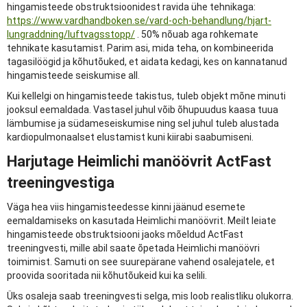
hingamisteede obstruktsioonidest ravida ühe tehnikaga:
https://www.vardhandboken.se/vard-och-behandlung/hjart-
lungraddning/luftvagsstopp/
. 50% nõuab aga rohkemate
tehnikate kasutamist. Parim asi, mida teha, on kombineerida
tagasilöögid ja kõhutõuked, et aidata kedagi, kes on kannatanud
hingamisteede seiskumise all.
Kui kellelgi on hingamisteede takistus, tuleb objekt mõne minuti
jooksul eemaldada. Vastasel juhul võib õhupuudus kaasa tuua
lämbumise ja südameseiskumise ning sel juhul tuleb alustada
kardiopulmonaalset elustamist kuni kiirabi saabumiseni.
Harjutage Heimlichi manöövrit ActFast
treeningvestiga
Väga hea viis hingamisteedesse kinni jäänud esemete
eemaldamiseks on kasutada Heimlichi manöövrit. Meilt leiate
hingamisteede obstruktsiooni jaoks mõeldud ActFast
treeningvesti, mille abil saate õpetada Heimlichi manöövri
toimimist. Samuti on see suurepärane vahend osalejatele, et
proovida sooritada nii kõhutõukeid kui ka selili.
Üks osaleja saab treeningvesti selga, mis loob realistliku olukorra.