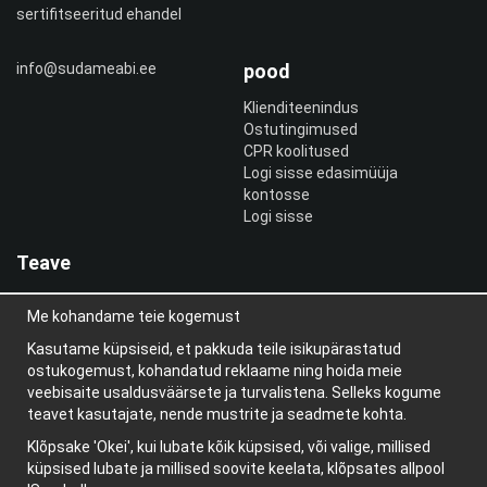
sertifitseeritud ehandel
info@sudameabi.ee
pood
Klienditeenindus
Ostutingimused
CPR koolitused
Logi sisse edasimüüja
kontosse
Logi sisse
Teave
Meist
Me kohandame teie kogemust
uudiskiri
Teave küpsiste kohta
Kasutame küpsiseid, et pakkuda teile isikupärastatud
Blogi
ostukogemust, kohandatud reklaame ning hoida meie
veebisaite usaldusväärsete ja turvalistena. Selleks kogume
teavet kasutajate, nende mustrite ja seadmete kohta.
Klõpsake 'Okei', kui lubate kõik küpsised, või valige, millised
küpsised lubate ja millised soovite keelata, klõpsates allpool