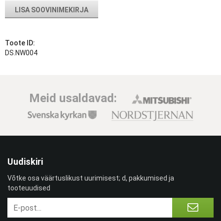
LISA SOOVINIMEKIRJA
Toote ID:
DS.NW004
Meid usaldavad:
Uudiskiri
Võtke osa väärtuslikust uurimisest; d, pakkumised ja
tooteuudised