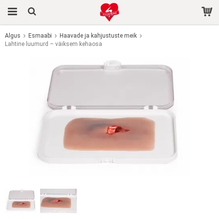
Algus
Esmaabi
Haavade ja kahjustuste meik
Lahtine luumurd – väiksem kehaosa
Toode on ostukorvi lisatud.