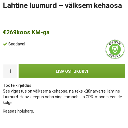
Lahtine luumurd – väiksem kehaosa
€269
koos KM-ga
Saadaval
LISA OSTUKORVI
Toote kirjeldus:
See vigastus on väiksema kehaosa, näiteks küünarvarre, lahtine
luumurd. Haav kleepub naha ning esmaabi- ja CPR-mannekeenide
külge.
Kaasas hoiukarp.