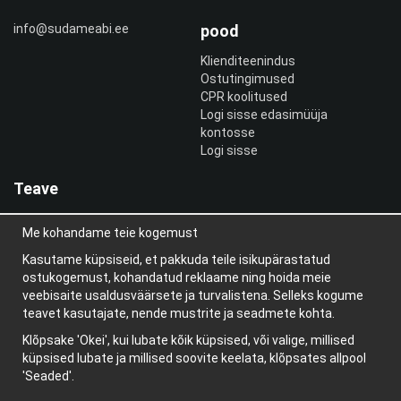
info@sudameabi.ee
pood
Klienditeenindus
Ostutingimused
CPR koolitused
Logi sisse edasimüüja
kontosse
Logi sisse
Teave
Meist
Me kohandame teie kogemust
uudiskiri
Teave küpsiste kohta
Kasutame küpsiseid, et pakkuda teile isikupärastatud
Blogi
ostukogemust, kohandatud reklaame ning hoida meie
veebisaite usaldusväärsete ja turvalistena. Selleks kogume
teavet kasutajate, nende mustrite ja seadmete kohta.
Klõpsake 'Okei', kui lubate kõik küpsised, või valige, millised
küpsised lubate ja millised soovite keelata, klõpsates allpool
'Seaded'.