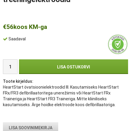
€56
koos KM-ga
Saadaval
LISA OSTUKORVI
Toote kirjeldus:
HeartStart övatsioonielektroodid III. Kasutamiseks HeartStart
FRx/FR3 defibrillaatoritega unerežiimis või HeartStart FRx
Traineriga ja HeartStart FR3 Traineriga. Mitte kliiniliseks
kasutamiseks. Ärge hoidke elektroode koos defibrillaatoriga.
LISA SOOVINIMEKIRJA