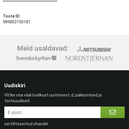
Toote ID:
989803150181
Meid usaldavad:
Uudiskiri
Võtke osa väärtuslikust uurimisest; d, pakkumised ja
tooteuudised
sertifitseeritud ehandel