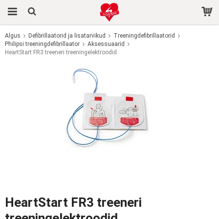
Algus
Defibrillaatorid ja lisatarvikud
Treeningdefibrillaatorid
Philipsi treeningdefibrillaator
Toode on ostukorvi lisatud.
Aksessuaarid
HeartStart FR3 treeneri treeningelektroodid
HeartStart FR3 treeneri
treeningelektroodid