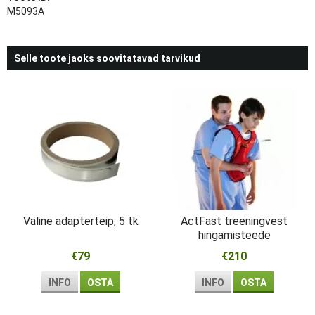
M5093A
Selle toote jaoks soovitatavad tarvikud
Väline adapterteip, 5 tk
ActFast treeningvest
hingamisteede
obstruktsiooni jaoks
€79
€210
INFO
OSTA
INFO
OSTA