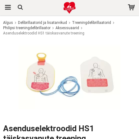
Algus
Defibrillaatorid ja lisatarvikud
Treeningdefibrillaatorid
Philipsi treeningdefibrillaator
Toode on ostukorvi lisatud.
Aksessuaarid
Asenduselektroodid HS1 täiskasvanute treening
Asenduselektroodid HS1
täiskasvanute treening