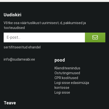
Uudiskiri
Võtke osa väärtuslikust uurimisest; d, pakkumised ja
tooteuudised
sertifitseeritud ehandel
info@sudameabi.ee
pood
Klienditeenindus
Ostutingimused
CPR koolitused
Logi sisse edasimüüja
kontosse
Logi sisse
Teave