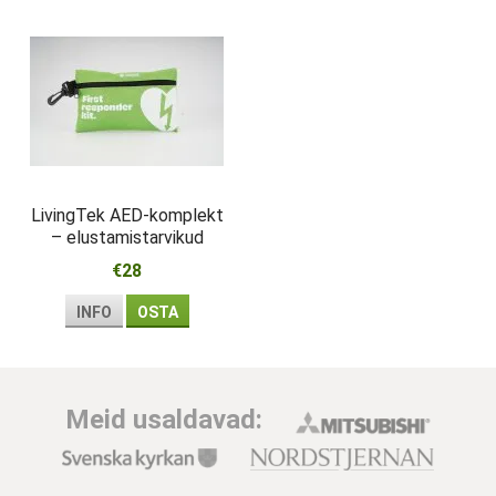
LivingTek AED-komplekt
– elustamistarvikud
esmareageerijale
€28
INFO
OSTA
Meid usaldavad: