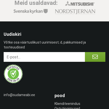
Meid usaldavad:
Uudiskiri
Võtke osa väärtuslikust uurimisest; d, pakkumised ja
tooteuudised
info@sudameabi.ee
pood
Klienditeenindus
Ostutingimused