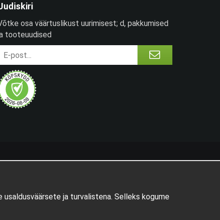
Uudiskiri
Võtke osa väärtuslikust uurimisest; d, pakkumised
ja tooteuudised
 usaldusväärsete ja turvalistena. Selleks kogume