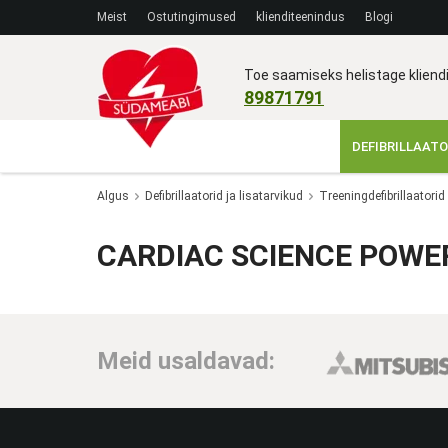
Meist
Ostutingimused
klienditeenindus
Blogi
Toe saamiseks helistage klien
89871791
DEFIBRILLAATO
Algus
Defibrillaatorid ja lisatarvikud
Treeningdefibrillaatorid
CARDIAC SCIENCE POWE
Meid usaldavad: