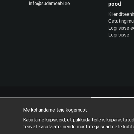
info@sudameabi.ee
pood
Klienditeeni
Ostutingim
Logi sisse 
Logi sisse
Me kohandame teie kogemust
Kasutame küpsiseid, et pakkuda teile isikupärastatu
teavet kasutajate, nende mustrite ja seadmete kohta