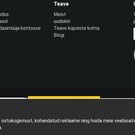
Teave
ndus
Meist
used
uudiskiri
edasimüüja kontosse
Teave küpsiste kohta
Blogi
d ostukogemust, kohandatud reklaame ning hoida meie veebisaite
Tootja: Wikinggruppen
.