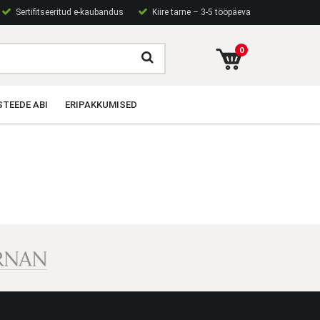
Sertifitseeritud e-kaubandus
Kiire tarne – 3-5 tööpäeva
0
TEEDE ABI
ERIPAKKUMISED