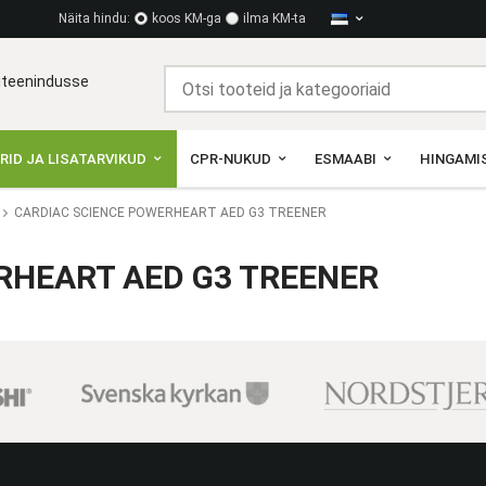
Näita hindu:
koos KM-ga
ilma KM-ta
diteenindusse
RID JA LISATARVIKUD
CPR-NUKUD
ESMAABI
HINGAMIS
CARDIAC SCIENCE POWERHEART AED G3 TREENER
RHEART AED G3 TREENER