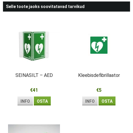
Selle toote jaoks soovitatavad tarvikud
SEINASILT – AED
Kleebisdefibrillaator
€41
€5
INFO
OSTA
INFO
OSTA