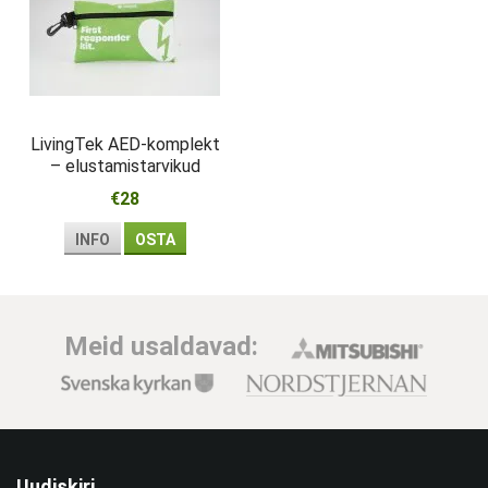
LivingTek AED-komplekt
– elustamistarvikud
esmareageerijale
€28
INFO
OSTA
Meid usaldavad:
Uudiskiri