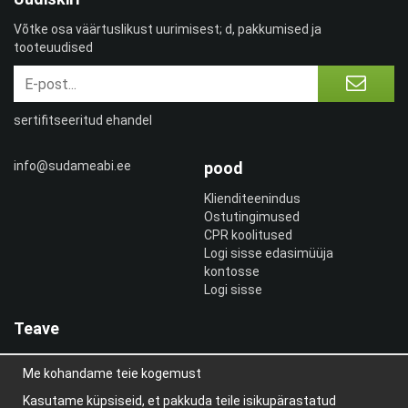
Võtke osa väärtuslikust uurimisest; d, pakkumised ja
tooteuudised
sertifitseeritud ehandel
info@sudameabi.ee
pood
Klienditeenindus
Ostutingimused
CPR koolitused
Logi sisse edasimüüja
kontosse
Logi sisse
Teave
Meist
Me kohandame teie kogemust
uudiskiri
Teave küpsiste kohta
Kasutame küpsiseid, et pakkuda teile isikupärastatud