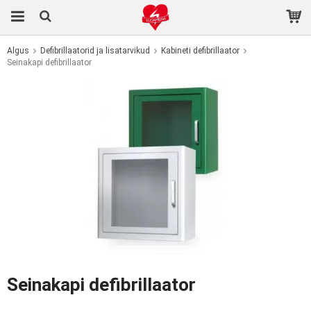
Algus
Defibrillaatorid ja lisatarvikud
Kabineti defibrillaator
Seinakapi defibrillaator
Toode on ostukorvi lisatud.
Seinakapi defibrillaator