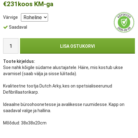
€231
koos KM-ga
Värvige
Saadaval
LISA OSTUKORVI
Toote kirjeldus:
Soe nahk kõigile südame alustajatele. Häire, mis kostub ukse
avamisel (saab välja ja sisse lülitada).
Kvaliteetne tootja Dutch Arky, kes on spetsialiseerunud
Defibrillaatorikarp.
Ideaalne büroohoonetesse ja avalikesse ruumidesse. Kapp on
saadaval valge ja hallina.
Mõõdud: 38x38x20cm