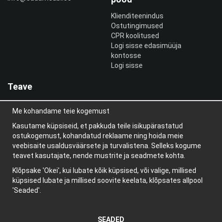
Klienditeenindus
Ostutingimused
CPR koolitused
Logi sisse edasimüüja
kontosse
Logi sisse
Teave
Meist
Me kohandame teie kogemust
uudiskiri
Teave küpsiste kohta
Kasutame küpsiseid, et pakkuda teile isikupärastatud
Blogi
ostukogemust, kohandatud reklaame ning hoida meie
veebisaite usaldusväärsete ja turvalistena. Selleks kogume
teavet kasutajate, nende mustrite ja seadmete kohta.
Klõpsake 'Okei', kui lubate kõik küpsised, või valige, millised
küpsised lubate ja millised soovite keelata, klõpsates allpool
'Seaded'.
SEADED