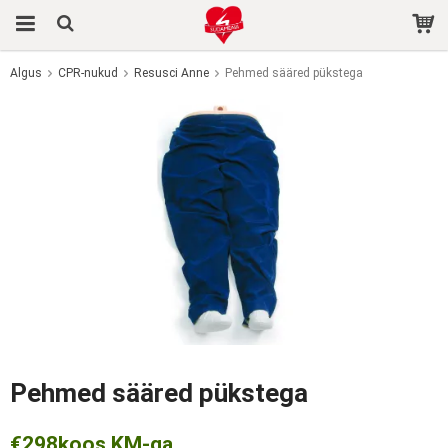
Algus
CPR-nukud
Resusci Anne
Pehmed sääred pükstega
Toode on ostukorvi lisatud.
Pehmed sääred pükstega
€298
koos KM-ga