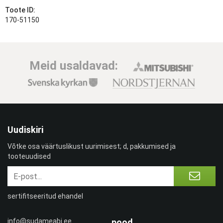
Toote ID:
170-51150
Meid usaldavad:
Uudiskiri
Võtke osa väärtuslikust uurimisest; d, pakkumised ja
tooteuudised
sertifitseeritud ehandel
info@sudameabi.ee
pood