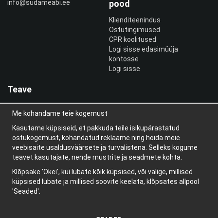
info@sudameabi.ee
pood
Klienditeenindus
Ostutingimused
CPR koolitused
Logi sisse edasimüüja
kontosse
Logi sisse
Teave
Meist
Me kohandame teie kogemust
uudiskiri
Teave küpsiste kohta
Kasutame küpsiseid, et pakkuda teile isikupärastatud
Blogi
ostukogemust, kohandatud reklaame ning hoida meie
veebisaite usaldusväärsete ja turvalistena. Selleks kogume
teavet kasutajate, nende mustrite ja seadmete kohta.
Klõpsake 'Okei', kui lubate kõik küpsised, või valige, millised
küpsised lubate ja millised soovite keelata, klõpsates allpool
'Seaded'.