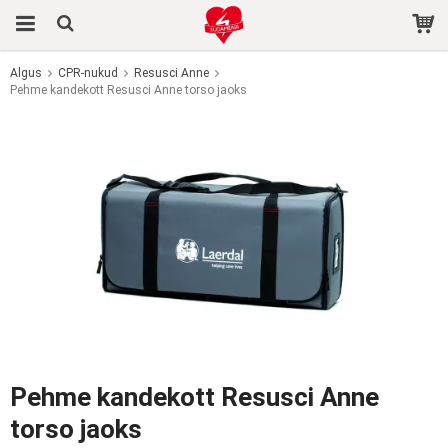
Algus
CPR-nukud
Resusci Anne
Pehme kandekott Resusci Anne torso jaoks
Toode on ostukorvi lisatud.
Pehme kandekott Resusci Anne
torso jaoks