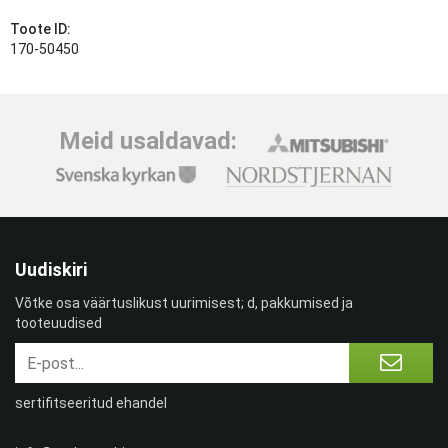
Toote ID:
170-50450
Meid usaldavad:
Uudiskiri
Võtke osa väärtuslikust uurimisest; d, pakkumised ja
tooteuudised
sertifitseeritud ehandel