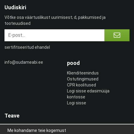
Uudiskiri
Võtke osa väärtuslikust uurimisest; d, pakkumised ja
tooteuudised
sertifitseeritud ehandel
info@sudameabi.ee
pood
Klienditeenindus
Ostutingimused
CPR koolitused
Logi sisse edasimüüja
kontosse
Logi sisse
Teave
Meist
Me kohandame teie kogemust
uudiskiri