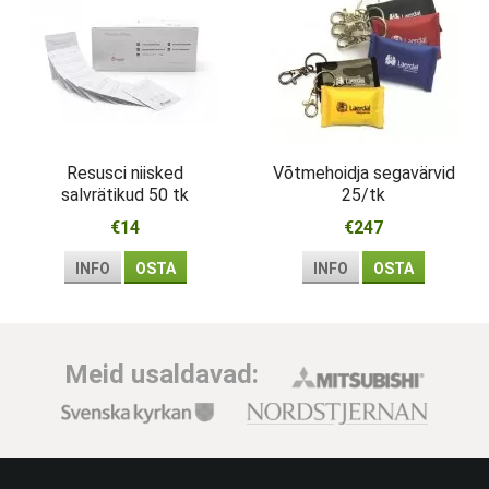
Resusci niisked
Võtmehoidja segavärvid
salvrätikud 50 tk
25/tk
€14
€247
INFO
OSTA
INFO
OSTA
Meid usaldavad: