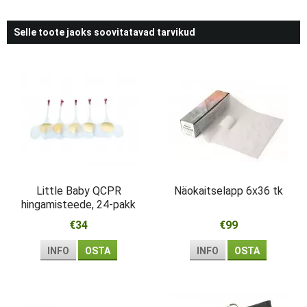
Selle toote jaoks soovitatavad tarvikud
Little Baby QCPR
Näokaitselapp 6x36 tk
hingamisteede, 24-pakk
€34
€99
INFO
OSTA
INFO
OSTA