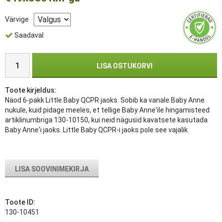
Värvige
Saadaval
LISA OSTUKORVI
Toote kirjeldus:
Näod 6-pakk Little Baby QCPR jaoks. Sobib ka vanale Baby Anne
nukule, kuid pidage meeles, et tellige Baby Anne'ile hingamisteed
artiklinumbriga 130-10150, kui neid nägusid kavatsete kasutada
Baby Anne'i jaoks. Little Baby QCPR-i jaoks pole see vajalik.
LISA SOOVINIMEKIRJA
Toote ID:
130-10451