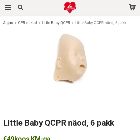
Algus
CPR-nukud
Little Baby QCPR
Little Baby QCPR näod, 6 pakk
Toode on ostukorvi lisatud.
Little Baby QCPR näod, 6 pakk
€49
koos KM-ga