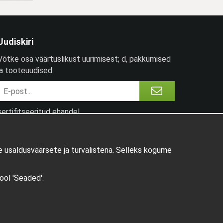
Uudiskiri
Võtke osa väärtuslikust uurimisest; d, pakkumised
ja tooteuudised
sertifitseeritud ehandel
 usaldusväärsete ja turvalistena. Selleks kogume
pool 'Seaded'.