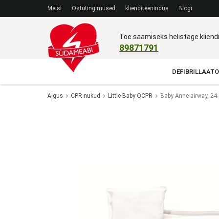
Meist
Ostutingimused
klienditeenindus
Blogi
Toe saamiseks helistage klien
89871791
DEFIBRILLAATO
Algus
CPR-nukud
Little Baby QCPR
Baby Anne airway, 24