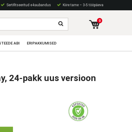
Sertifitseeritud e-kaubandus
Kiire tarne – 3-5 tööpäeva
0
TEEDE ABI
ERIPAKKUMISED
y, 24-pakk uus versioon