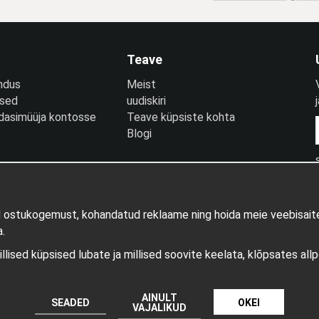
Teave
ndus
Meist
used
uudiskiri
edasimüüja kontosse
Teave küpsiste kohta
Blogi
d ostukogemust, kohandatud reklaame ning hoida meie veebisaite
.
millised küpsised lubate ja millised soovite keelata, klõpsates all
Tootja: Wikinggruppen
AINULT
SEADED
OKEI
VAJALIKUD