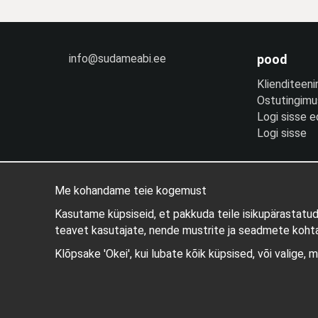
info@sudameabi.ee
pood
Klienditeeni
Ostutingim
Logi sisse 
Logi sisse
Me kohandame teie kogemust
Kasutame küpsiseid, et pakkuda teile isikupärastatu
teavet kasutajate, nende mustrite ja seadmete kohta
Klõpsake 'Okei', kui lubate kõik küpsised, või valige, 