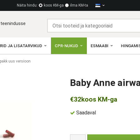
Näita hindu:
koos KM-ga
ilma KM-ta
diteenindusse
RID JA LISATARVIKUD
CPR-NUKUD
ESMAABI
HINGAMIS
-pakk uus versioon
Baby Anne airwa
€32
koos KM-ga
Saadaval